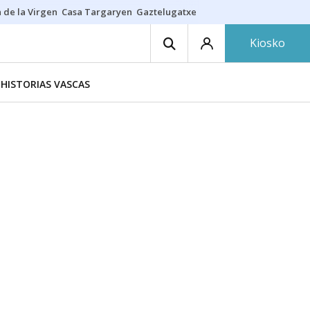
 de la Virgen
Casa Targaryen
Gaztelugatxe
Athletic
Aste Nagusia
C
Kiosko
HISTORIAS VASCAS