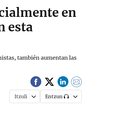
icialmente en
n esta
mistas, también aumentan las
Itzuli
Entzun