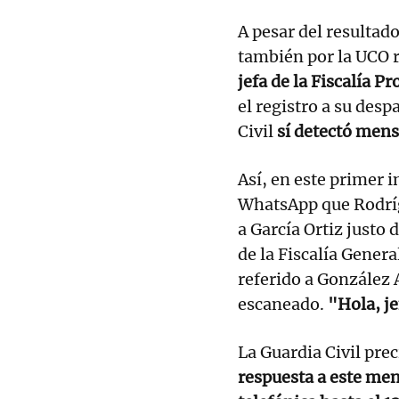
A pesar del resultad
también por la UCO r
jefa de la Fiscalía P
el registro a su des
Civil
sí detectó mensa
Así, en este primer 
WhatsApp que Rodríg
a García Ortiz justo 
de la Fiscalía Genera
referido a González
escaneado.
"Hola, je
La Guardia Civil pre
respuesta a este men