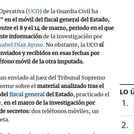
Operativa (
UCO
) de la Guardia Civil ha
en el móvil del fiscal general del Estado,
entre el 8 y el 14 de marzo, periodo en el que
ente información
de la investigación por
sabel Díaz Ayuso.
No obstante, la UCO
sí
viados y recibidos en esas fechas por
léfono móvil de la otra imputada.
an enviado al juez del Tribunal Supremo
forme sobre el
material analizado tras el
LO 
 del
fiscal general
del Estado
, practicado el
1
e,
en el marco de la investigación por
de secretos:
dos teléfonos móviles, un
eta.
2