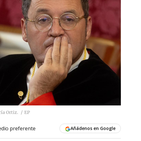
ía Ortiz.
EP
dio preferente
Añádenos en Google