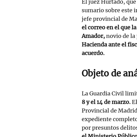
El juez Hurtado, que 
sumario sobre este i
jefe provincial de M
el correo en el que 
Amador,
novio de la
Hacienda ante el fisc
acuerdo.
Objeto de aná
La Guardia Civil limit
8 y el 14 de marzo.
El
Provincial de Madrid 
expediente completo
por presuntos delitos
el Ministerio Públi