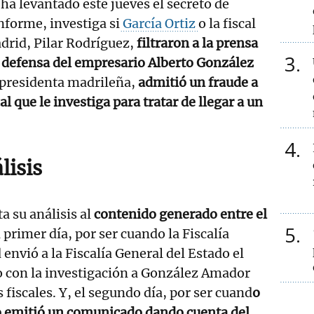
ha levantado este jueves el secreto de
nforme, investiga si
García Ortiz
o la fiscal
adrid, Pilar Rodríguez,
filtraron a la prensa
3
la defensa del empresario Alberto González
 presidenta madrileña,
admitió un fraude a
al que le investiga para tratar de llegar a un
4
lisis
a su análisis al
contenido generado entre el
5
 primer día, por ser cuando la Fiscalía
envió a la Fiscalía General del Estado el
 con la investigación a González Amador
 fiscales. Y, el segundo día, por ser cuand
o
co emitió un comunicado dando cuenta del