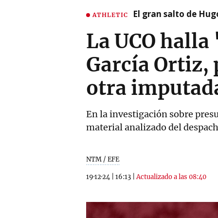
El gran salto de Hug
ATHLETIC
La UCO halla 
García Ortiz, 
otra imputad
En la investigación sobre presu
material analizado del despacho
NTM / EFE
19·12·24
|
16:13
|
Actualizado a las 08:40