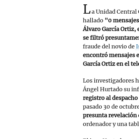
L
a Unidad Central 
hallado
"0 mensajes" 
Álvaro García Ortiz, 
se filtró presuntam
fraude del novio de
I
encontró mensajes en
García Ortiz en el te
Los investigadores h
Ángel Hurtado su in
registro al despacho
pasado 30 de octubr
presunta revelación 
ordenador y una tabl