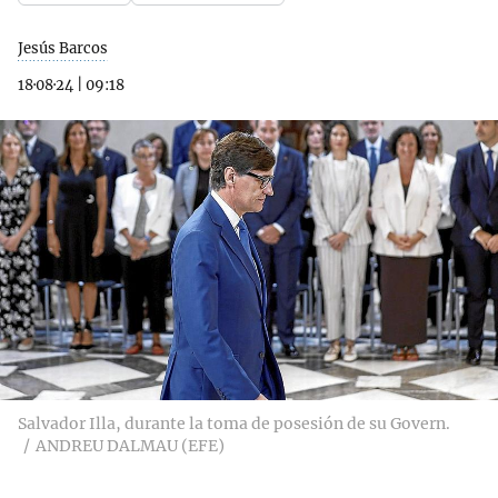
Jesús Barcos
18·08·24
|
09:18
Salvador Illa, durante la toma de posesión de su Govern.
ANDREU DALMAU (EFE)