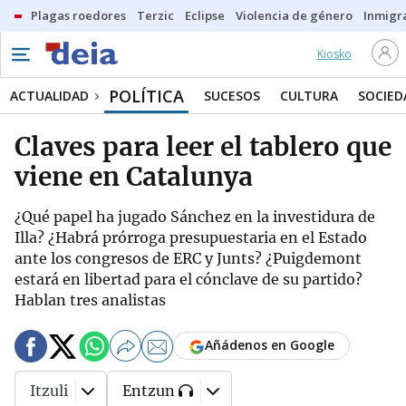
Plagas roedores
Terzic
Eclipse
Violencia de género
Inmigra
Kiosko
POLÍTICA
ACTUALIDAD
SUCESOS
CULTURA
SOCIED
Claves para leer el tablero que
viene en Catalunya
¿Qué papel ha jugado Sánchez en la investidura de
Illa? ¿Habrá prórroga presupuestaria en el Estado
ante los congresos de ERC y Junts? ¿Puigdemont
estará en libertad para el cónclave de su partido?
Hablan tres analistas
Añádenos en Google
Itzuli
Entzun