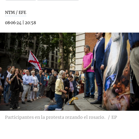
NTM / EFE
08·06·24
|
20:58
Participantes en la protesta rezando el rosario.
EP