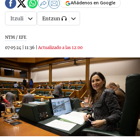
Añádenos en Google
Itzuli
Entzun
NTM / EFE
07·05·24
|
11:36
|
Actualizado a las 12:00