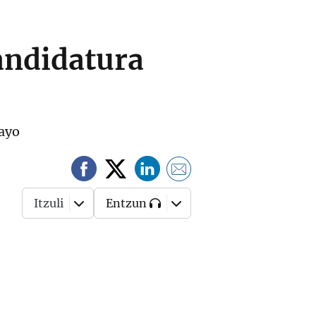
andidatura
mayo
Itzuli
Entzun