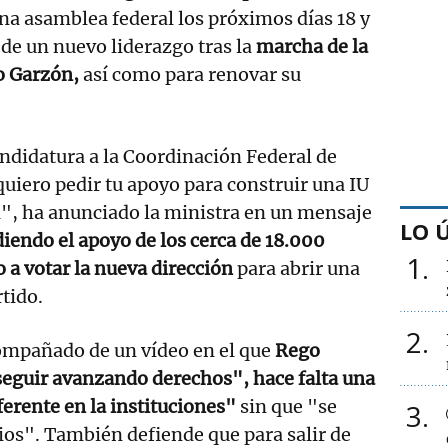
na asamblea federal los próximos días 18 y
de un nuevo liderazgo tras la
marcha de la
o Garzón,
así como para renovar su
ndidatura a la Coordinación Federal de
quiero pedir tu apoyo para construir una IU
a", ha anunciado la ministra en un mensaje
LO 
diendo el apoyo de los cerca de 18.000
1
o a votar la nueva dirección
para abrir una
tido.
2
ompañado de un vídeo en el que
Rego
seguir avanzando derechos", hace falta una
ferente en la instituciones"
sin que "se
3
cios". También defiende que para salir de