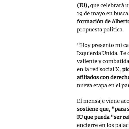
(IU),
que celebrará u
19 de mayo en busca 
formación de Albert
propuesta política.
"Hoy presento mi ca
Izquierda Unida. Te 
valiente y combatid
en la red social X,
pi
afiliados con derech
nueva etapa en el par
El mensaje viene ac
sostiene que, "para 
IU que pueda "ser re
encierre en los pala