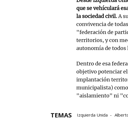
Desde Izquierda Unid
que se vehículará es
la sociedad civil.
A su
convivencia de todas
"federación de parti
territorios, y con m
autonomía de todos l
Dentro de esa feder
objetivo potenciar e
implantación territo
municipalista) como 
"aislamiento" ni "c
TEMAS
Izquierda Unida
Albert