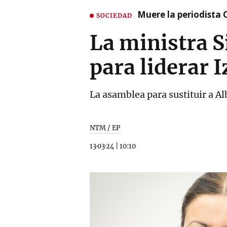
Muere la periodista 
SOCIEDAD
La ministra S
para liderar 
La asamblea para sustituir a A
NTM / EP
13·03·24
|
10:10