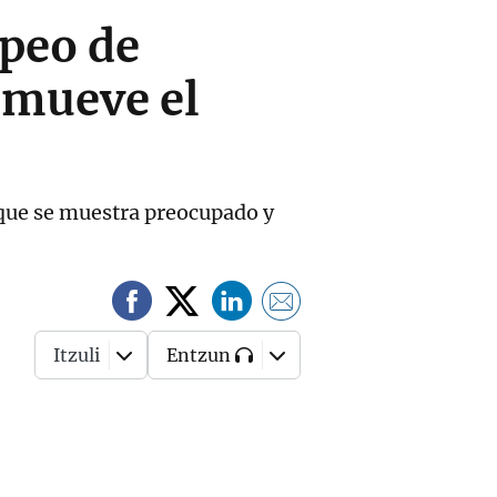
peo de
romueve el
 que se muestra preocupado y
Itzuli
Entzun