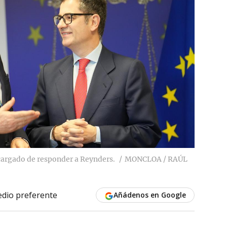
ncargado de responder a Reynders.
MONCLOA / RAÚL
dio preferente
Añádenos en Google