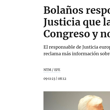
Bolaños resp
Justicia que 
Congreso y n
El responsable de Justicia eur
reclama más información sobre
NTM / EFE
09·11·23
|
08:12