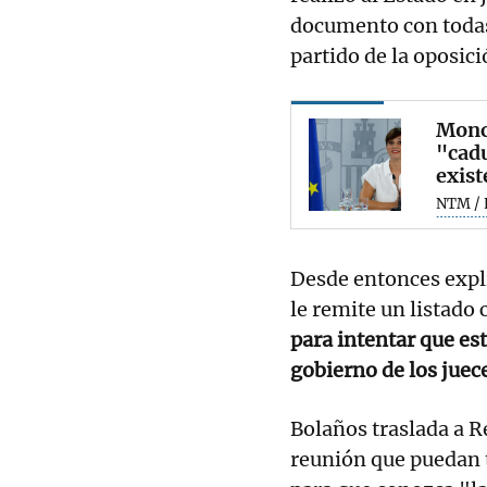
documento con todas 
partido de la oposici
Monc
"cadu
exist
NTM / 
Desde entonces expl
le remite un listado 
para intentar que es
gobierno de los juec
Bolaños traslada a 
reunión que puedan t