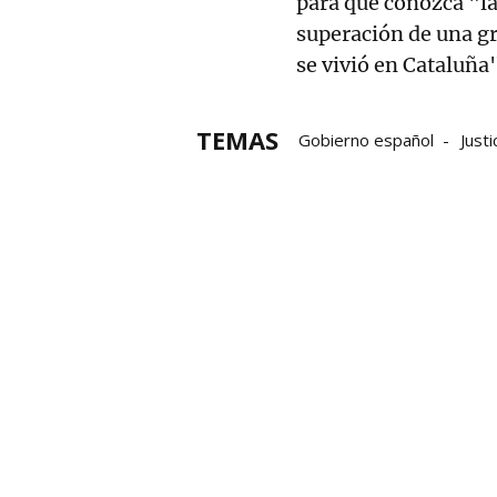
para que conozca "la
superación de una gra
se vivió en Cataluña
TEMAS
Gobierno español
Justi
ley de amnistía