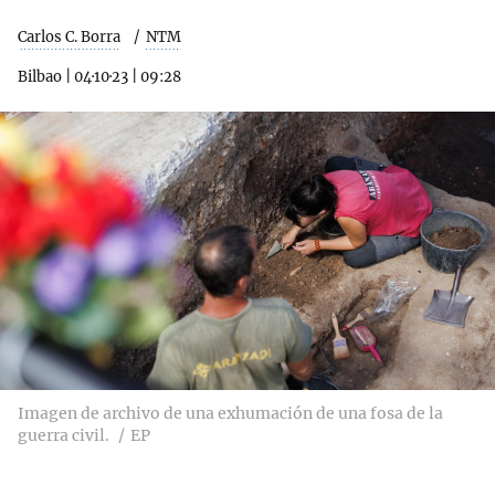
Carlos C. Borra
NTM
Bilbao
|
04·10·23
|
09:28
Imagen de archivo de una exhumación de una fosa de la
guerra civil.
EP