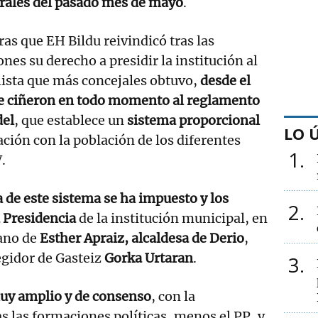
orales del pasado mes de mayo
.
as que EH Bildu reivindicó tras las
ones su derecho a presidir la institución al
 lista que más concejales obtuvo,
desde el
e ciñeron en todo momento al reglamento
del
, que establece un
sistema proporcional
LO 
ación con la población de los diferentes
1
.
a de este sistema se ha impuesto y los
2
a Presidencia
de la institución municipal, en
mano de
Esther Apraiz, alcaldesa de Derio
,
regidor de Gasteiz
Gorka Urtaran
.
3
uy amplio y de consenso
, con la
as las formaciones políticas, menos el PP, y