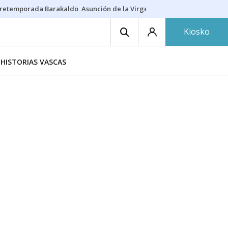
retemporada Barakaldo
Asunción de la Virgen
Casa Targaryen
Gazt
Kiosko
HISTORIAS VASCAS