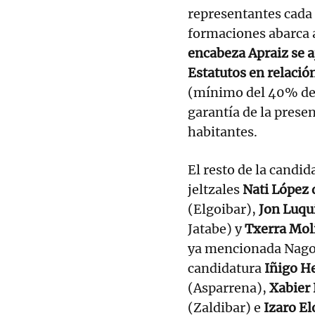
representantes cada 
formaciones abarca a
encabeza Apraiz se a
Estatutos en relació
(mínimo del 40% de c
garantía de la prese
habitantes.
El resto de la candid
jeltzales
Nati López
(Elgoibar),
Jon Luqu
Jatabe) y
Txerra Mol
ya mencionada Nagore
candidatura
Iñigo H
(Asparrena),
Xabier
(Zaldibar) e
Izaro El