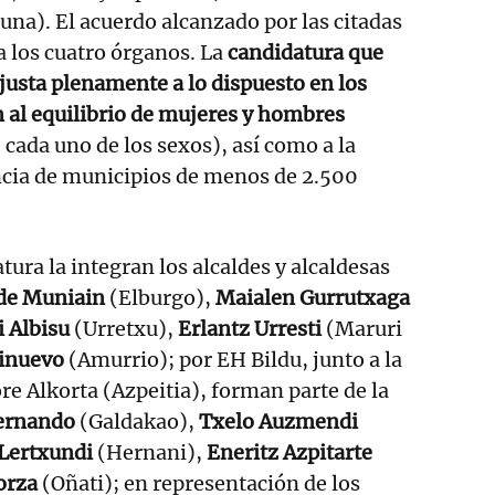
una). El acuerdo alcanzado por las citadas
 los cuatro órganos. La
candidatura que
justa plenamente a lo dispuesto en los
n al equilibrio de mujeres y hombres
ada uno de los sexos), así como a la
ncia de municipios de menos de 2.500
atura la integran los alcaldes y alcaldesas
 de Muniain
(Elburgo),
Maialen Gurrutxaga
i Albisu
(Urretxu),
Erlantz Urresti
(Maruri
inuevo
(Amurrio); por EH Bildu, junto a la
 Alkorta (Azpeitia), forman parte de la
ernando
(Galdakao),
Txelo Auzmendi
 Lertxundi
(Hernani),
Eneritz Azpitarte
orza
(Oñati); en representación de los