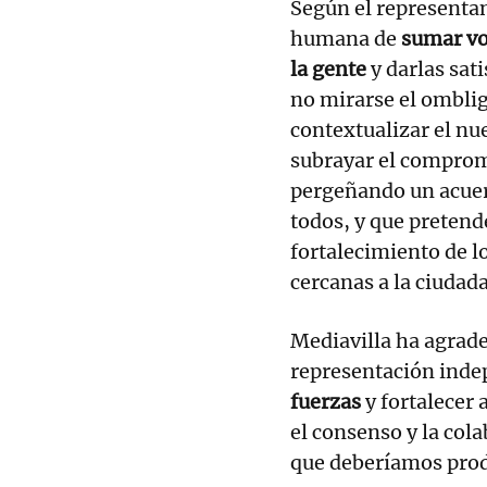
Según el representant
humana de
sumar vo
la gente
y darlas sati
no mirarse el omblig
contextualizar el nu
subrayar el compromi
pergeñando un acuerd
todos, y que pretend
fortalecimiento de l
cercanas a la ciudad
Mediavilla ha agrade
representación inde
fuerzas
y fortalecer 
el consenso y la col
que deberíamos prod