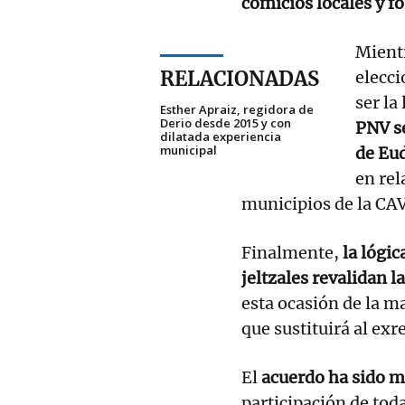
comicios locales y f
Mientr
RELACIONADAS
elecci
ser la
Esther Apraiz, regidora de
Derio desde 2015 y con
PNV s
dilatada experiencia
municipal
de Eu
en rel
municipios de la CAV
Finalmente,
la lógic
jeltzales revalidan l
esta ocasión de la 
que sustituirá al ex
El
acuerdo ha sido m
participación de tod