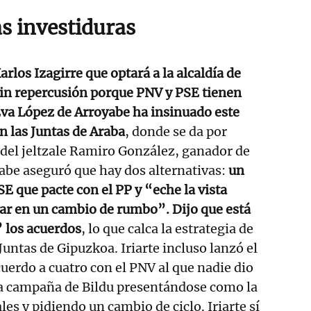
as investiduras
rlos Izagirre que optará a la alcaldía de
sin repercusión porque PNV y PSE tienen
Eva López de Arroyabe ha insinuado este
n las Juntas de Araba
, donde se da por
 del jeltzale Ramiro González, ganador de
yabe aseguró que hay dos alternativas:
un
E que pacte con el PP y “eche la vista
ar en un cambio de rumbo”. Dijo que está
” los acuerdos
, lo que calca la estrategia de
Juntas de Gipuzkoa. Iriarte incluso lanzó el
uerdo a cuatro con el PNV al que nadie dio
na campaña de Bildu presentándose como la
ales y pidiendo un cambio de ciclo. Iriarte sí