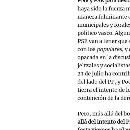
PNV y PSE para desba
haya sido la fuerza 
manera fulminante e
municipales y forale
político vasco. Algu
PSE van a tener que 
con los
populares
, y
opacada en la discus
jeltzales y socialist
23 de julio ha contri
del lado del PP, y 
tierra el intento de 
contención de la de
Pero, más allá del b
allá del intento del 
(este viernes ha pla