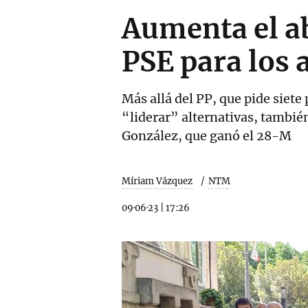
Aumenta el ab
PSE para los 
Más allá del PP, que pide siete
“liderar” alternativas, tambié
González, que ganó el 28-M
Míriam Vázquez
NTM
09·06·23
|
17:26