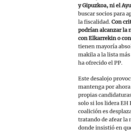
y Gipuzkoa, ni el Ay
buscar socios para a
la fiscalidad.
Con cri
podrían alcanzar la 
con Elkarrekin o con
tienen mayoría absol
makila a la lista más
ha ofrecido el PP.
Este desalojo provoc
mantenga por ahora u
propias candidaturas
solo si los lidera EH
coalición es desplaza
tratando de afear l
donde insistió en q