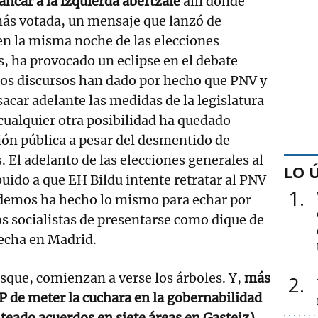
ncar a la izquierda abertzale
allí donde
más votada, un mensaje que lanzó de
n la misma noche de las elecciones
s, ha provocado un eclipse en el debate
nos discursos han dado por hecho que PNV y
sacar adelante las medidas de la legislatura
 cualquier otra posibilidad ha quedado
ión pública a pesar del desmentido de
as. El adelanto de las elecciones generales al
LO 
buido a que EH Bildu intente retratar al PNV
1
Podemos ha hecho lo mismo para echar por
los socialistas de presentarse como dique de
recha en Madrid.
osque, comienzan a verse los árboles. Y,
más
2
PP de meter la cuchara en la gobernabilidad
nteado acuerdos en siete áreas en Gasteiz),