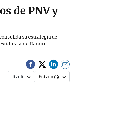
ios de PNV y
consolida su estrategia de
vestidura ante Ramiro
Itzuli
Entzun