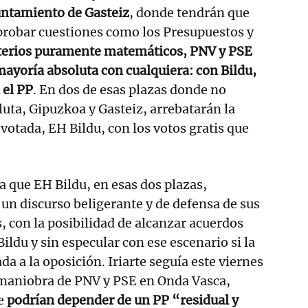
untamiento de Gasteiz
, donde tendrán que
probar cuestiones como los Presupuestos y
terios puramente matemáticos, PNV y PSE
mayoría absoluta con cualquiera: con Bildu,
 el PP
. En dos de esas plazas donde no
uta, Gipuzkoa y Gasteiz, arrebatarán la
 votada, EH Bildu, con los votos gratis que
a que EH Bildu, en esas dos plazas,
n discurso beligerante y de defensa de sus
, con la posibilidad de alcanzar acuerdos
 Bildu y sin especular con ese escenario si la
da a la oposición. Iriarte seguía este viernes
a maniobra de PNV y PSE en Onda Vasca,
ue
podrían depender de un PP “residual y