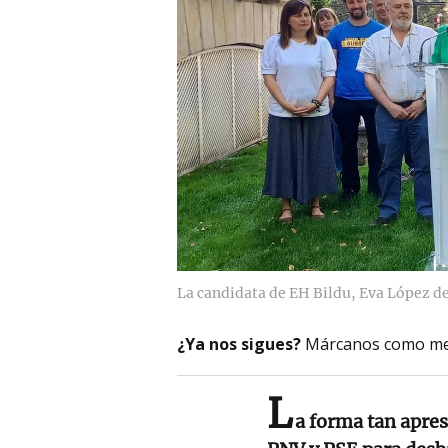
La candidata de EH Bildu, Eva López de
¿Ya nos sigues?
Márcanos como me
L
a forma tan apres