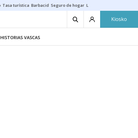
o
Tasa turística
Barbacid
Seguro de hogar
Lío Athletic-Osasuna
Mast
Kiosko
HISTORIAS VASCAS