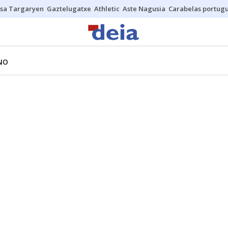
sa Targaryen
Gaztelugatxe
Athletic
Aste Nagusia
Carabelas portug
NO