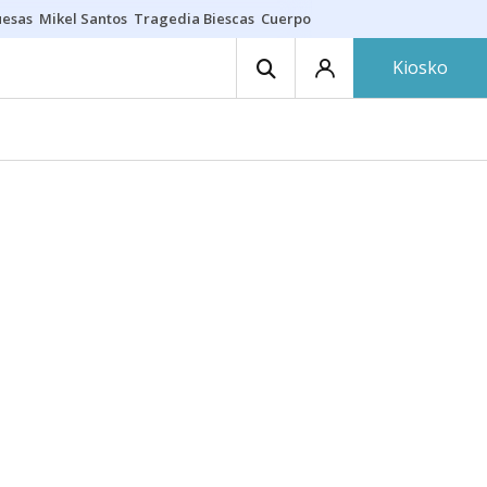
uesas
Mikel Santos
Tragedia Biescas
Cuerpo ría
Inmigración Bizkaia
Kiosko