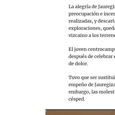
La alegría de Jaureg
preocupación e ince
realizadas, y descar
exploraciones, queda
vizcaino a los terren
El joven centrocampi
después de celebrar e
de dolor.
Tuvo que ser sustitu
empeño de Jauregizar
embargo, las molest
césped.