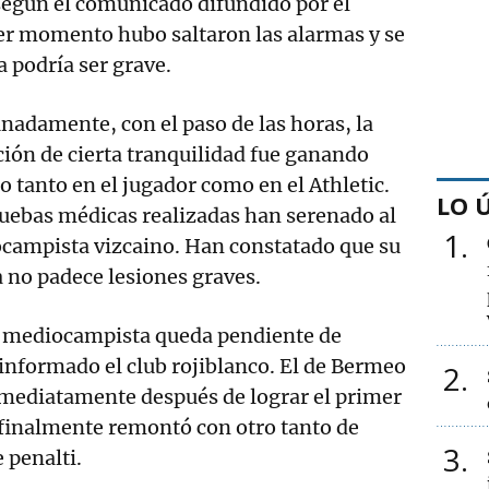
egún el comunicado difundido por el
er momento hubo saltaron las alarmas y se
a podría ser grave.
nadamente, con el paso de las horas, la
ión de cierta tranquilidad fue ganando
o tanto en el jugador como en el Athletic.
LO 
uebas médicas realizadas han serenado al
1
ocampista vizcaino. Han constatado que su
a no padece lesiones graves.
el mediocampista queda pendiente de
informado el club rojiblanco. El de Bermeo
2
nmediatamente después de lograr el primer
e finalmente remontó con otro tanto de
3
e penalti.