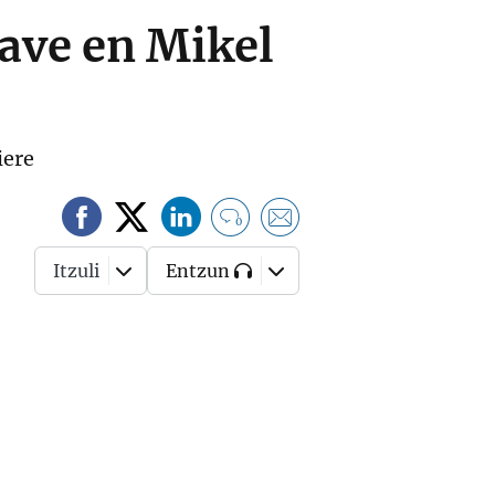
rave en Mikel
iere
0
Itzuli
Entzun