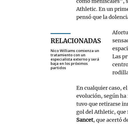
como meniscales", s
Athletic. En un prim
pensó que la dolenci
Afortu
RELACIONADAS
sensac
espaci
Nico Williams comienza un
tratamiento con un
Las pr
especialista externo y será
baja en los próximos
centr
partidos
rodill
En cualquier caso, 
evolución, según ha 
tuvo que retirarse i
gol del Athletic, qu
Sancet
, que acertó d