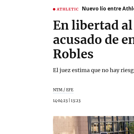
Nuevo lío entre Athl
ATHLETIC
En libertad a
acusado de e
Robles
El juez estima que no hay ries
NTM / EFE
14·04·23
|
13:23