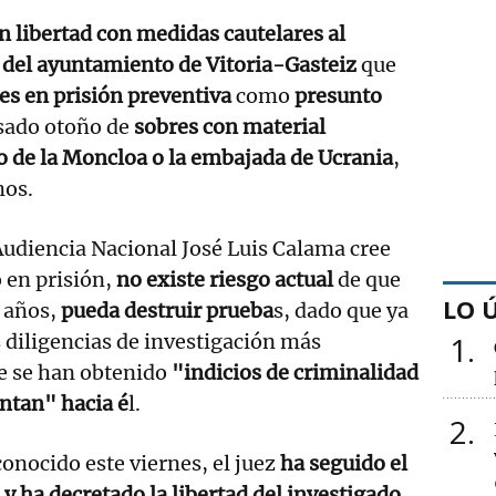
n libertad con medidas cautelares al
 del ayuntamiento de Vitoria-Gasteiz
que
es en prisión preventiva
como
presunto
sado otoño de
sobres con material
io de la Moncloa o la embajada de Ucrania
,
mos.
Audiencia Nacional José Luis Calama cree
o en prisión,
no existe riesgo actual
de que
LO 
 años,
pueda destruir prueba
s, dado que ya
s diligencias de investigación más
1
ue se han obtenido
"indicios de criminalidad
ntan" hacia é
l.
2
conocido este viernes, el juez
ha seguido el
a y ha decretado la libertad del investigado