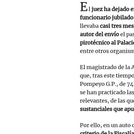
E
l
juez ha dejado e
funcionario jubilado
llevaba
casi tres mes
autor del envío
el pa
pirotécnico al Palac
entre otros organis
El magistrado de la 
que, tras este tiemp
Pompeyo G.P., de 74
se han practicado la
relevantes, de las q
sustanciales que apu
Por ello, en un auto 
criterio de la Fiscalí