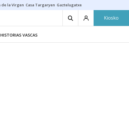
 de la Virgen
Casa Targaryen
Gaztelugatxe
Athletic
Aste Nagusia
C
Kiosko
HISTORIAS VASCAS