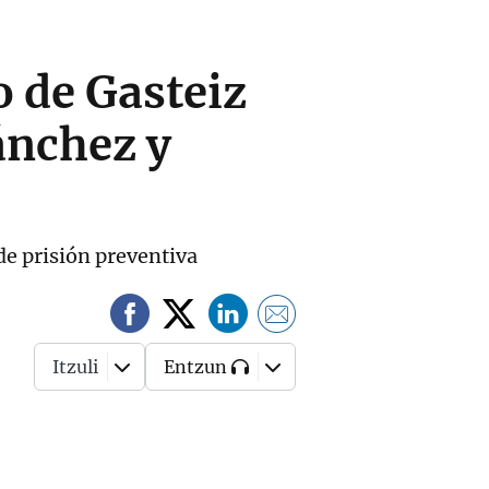
o de Gasteiz
ánchez y
de prisión preventiva
Itzuli
Entzun