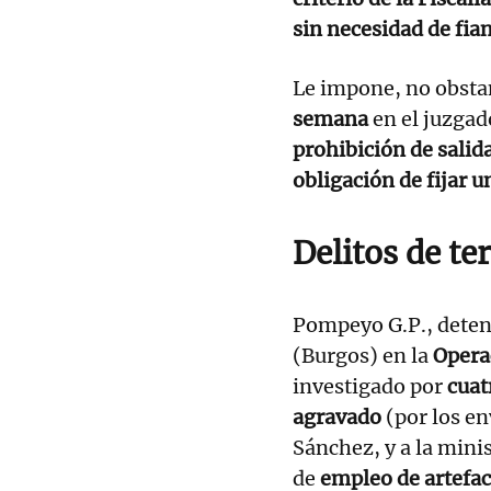
sin necesidad de fia
Le impone, no obstan
semana
en el juzgad
prohibición de salida 
obligación de fijar 
Delitos de te
Pompeyo G.P., deteni
(Burgos) en la
Opera
investigado por
cuat
agravado
(por los en
Sánchez, y a la mini
de
empleo de artefa