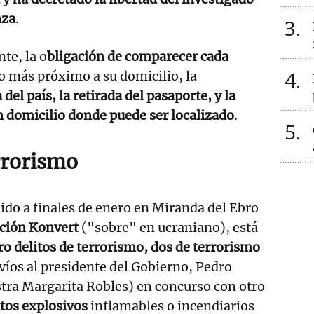
nza
.
3
te, la o
bligación de comparecer cada
4
o más próximo a su domicilio, la
del país, la retirada del pasaporte, y la
un domicilio donde puede ser localizado
.
5
rrorismo
do a finales de enero en Miranda del Ebro
ción Konvert
("sobre" en ucraniano), está
ro delitos de terrorismo, dos de terrorismo
víos al presidente del Gobierno, Pedro
stra Margarita Robles) en concurso con otro
ctos explosivos
inflamables o incendiarios