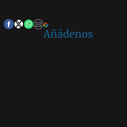
Añádenos
en
Google