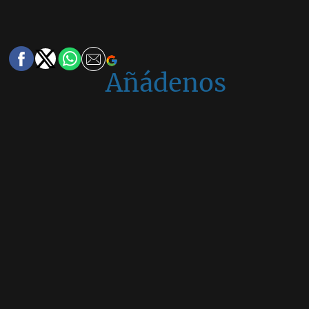
Añádenos
en
Google