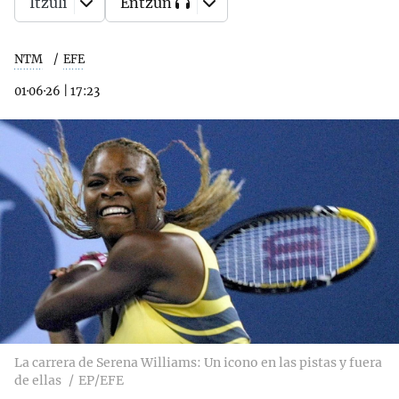
Itzuli
Entzun
NTM
EFE
01·06·26
|
17:23
La carrera de Serena Williams: Un icono en las pistas y fuera
de ellas
EP/EFE