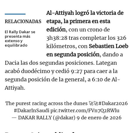
Al-Attiyah logró la victoria de
etapa, la primera en esta
RELACIONADAS
edición
, con un crono de
El Rally Dakar se
presenta más
3h38:28 tras completar los 326
extenso y
equilibrado
kilómetros, con
Sebastien Loeb
en segunda posición
, dando a
Dacia las dos segundas posiciones. Lategan
acabó duodécimo y cedió 9:27 para caer a la
segunda posición de la general, a 6:10 de Al-
Attiyah.
The purest racing across the dunes 🚀🚀
#Dakar2026
#DakarInSaudi
pic.twitter.com/FVn7Q2RWlu
— DAKAR RALLY (@dakar)
9 de enero de 2026