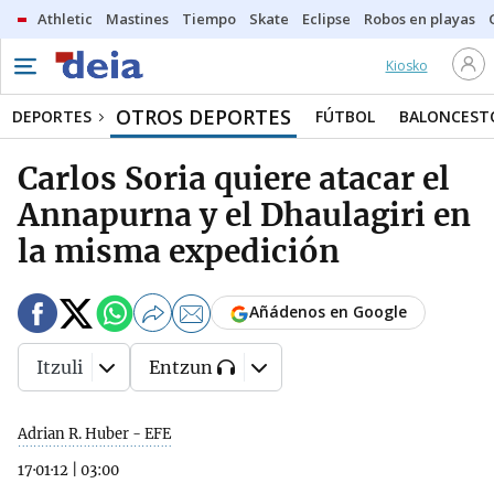
Athletic
Mastines
Tiempo
Skate
Eclipse
Robos en playas
Kiosko
OTROS DEPORTES
DEPORTES
FÚTBOL
BALONCEST
Carlos Soria quiere atacar el
Annapurna y el Dhaulagiri en
la misma expedición
Añádenos en Google
Itzuli
Entzun
Adrian R. Huber - EFE
17·01·12
|
03:00