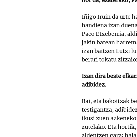
hor da, esaterako, P
Iñigo Iruin da urte 
handiena izan duena
Paco Etxeberria, ald
jakin batean harrem
izan baitzen Lutxi l
berari tokatu zitzaio
Izan dira beste elkar
adibidez.
Bai, eta bakoitzak be
testigantza, adibidez
ikusi zuen azkeneko 
zutelako. Eta hortik,
aldentzen gara; hala