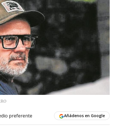
RRO
dio preferente
Añádenos en Google