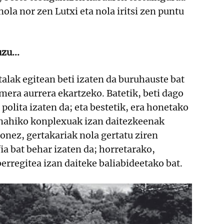
ola nor zen Lutxi eta nola iritsi zen puntu
zu...
lak egitean beti izaten da buruhauste bat
mera aurrera ekartzeko. Batetik, beti dago
 polita izaten da; eta bestetik, era honetako
nahiko konplexuak izan daitezkeenak
onez, gertakariak nola gertatu ziren
ia bat behar izaten da; horretarako,
rregitea izan daiteke baliabideetako bat.