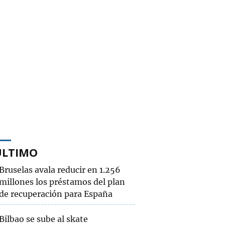
ÚLTIMO
Bruselas avala reducir en 1.256
millones los préstamos del plan
de recuperación para España
Bilbao se sube al skate