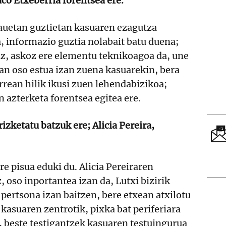
aco Etxeberria forentsea ere.
hauetan guztietan kasuaren ezagutza
, informazio guztia nolabait batu duena;
iz, askoz ere elementu teknikoagoa da, une
an oso estua izan zuena kasuarekin, bera
urrean hilik ikusi zuen lehendabizikoa;
n azterketa forentsea egitea ere.
rizketatu batzuk ere; Alicia Pereira,
re pisua eduki du. Alicia Pereiraren
, oso inportantea izan da, Lutxi bizirik
pertsona izan baitzen, bere etxean atxilotu
 kasuaren zentrotik, pixka bat periferiara
, beste testigantzek kasuaren testuingurua