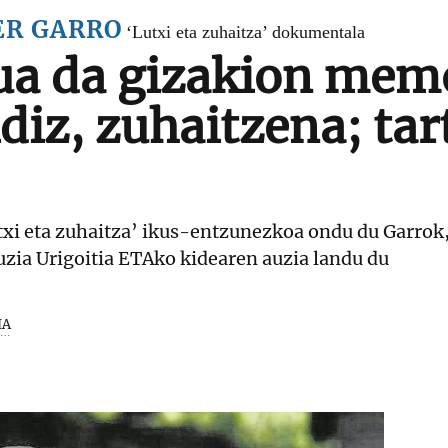
ER GARRO
‘Lutxi eta zuhaitza’ dokumentala
a da gizakion memo
diz, zuhaitzena; tar
txi eta zuhaitza’ ikus-entzunezkoa ondu du Garrok
Luzia Urigoitia ETAko kidearen auzia landu du
IA