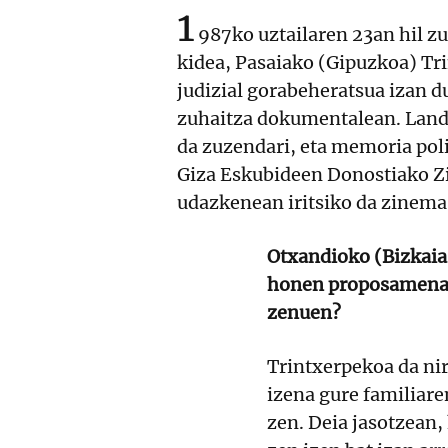
1
987ko uztailaren 23an hil zu
kidea, Pasaiako (Gipuzkoa) Tri
judizial gorabeheratsua izan du
zuhaitza dokumentalean. Lande
da zuzendari, eta memoria pol
Giza Eskubideen Donostiako Zi
udazkenean iritsiko da zinema
Otxandioko (Bizkaia)
honen proposamena, 
zenuen?
Trintxerpekoa da nir
izena gure familiare
zen. Deia jasotzean,