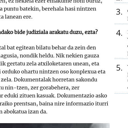
ren, ez nekiela ezer emakume honi buruz,
ga puntu batekin, berehala hasi nintzen
3
a lanean ere.
4
dako bide judiziala arakatu duzu, ezta?
l bat egitean bilatu behar da zein den
nagusia, nondik heldu. Nik nekien gauza
lik gertatu zela atxiloketaren unean, eta
5
i orduko ohartu nintzen oso konplexua eta
 zela. Dokumentalak horretan sakondu
u nin-tzen, zer gorabehera, zer
ur eduki zituen kasuak. Dokumentazio asko
raiko prentsan, baina nire informazio iturri
n abokatua izan da.