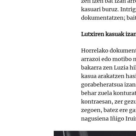
zen izen bat izan ar
kasuari buruz. Intri
dokumentatzen; bait
Lutxiren kasuak izan
Horrelako dokumenta
arrazoi edo motibo 
bakarra zen Luzia hi
kasua arakatzen has
gorabeheratsua izan
behar zuela konturat
kontraesan, zer gez
zegoen, batez ere ga
nagusiena Iñigo Irui