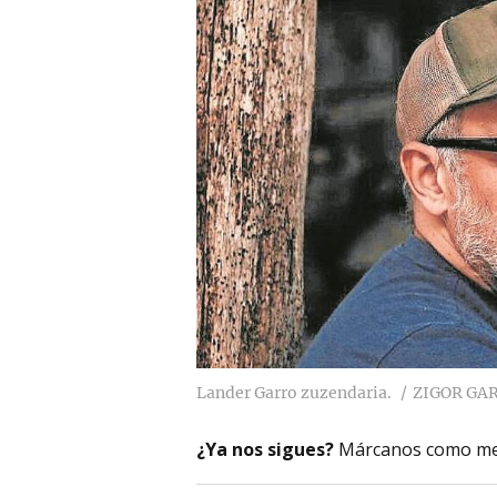
Lander Garro zuzendaria.
ZIGOR GA
¿Ya nos sigues?
Márcanos como me