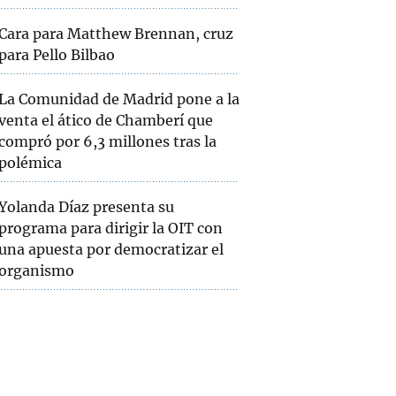
Cara para Matthew Brennan, cruz
para Pello Bilbao
La Comunidad de Madrid pone a la
venta el ático de Chamberí que
compró por 6,3 millones tras la
polémica
Yolanda Díaz presenta su
programa para dirigir la OIT con
una apuesta por democratizar el
organismo