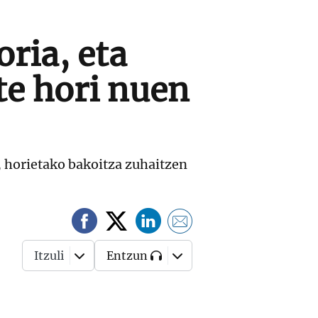
ria, eta
te hori nuen
, horietako bakoitza zuhaitzen
Itzuli
Entzun