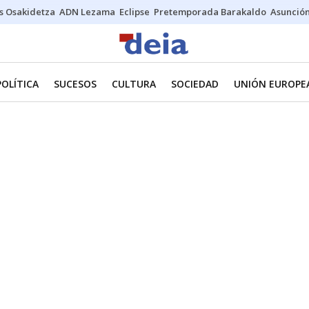
s Osakidetza
ADN Lezama
Eclipse
Pretemporada Barakaldo
Asunción
POLÍTICA
SUCESOS
CULTURA
SOCIEDAD
UNIÓN EUROPE