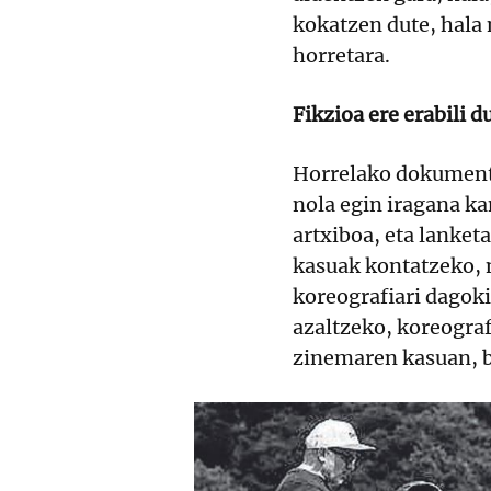
kokatzen dute, hala n
horretara.
Fikzioa ere erabili du
Horrelako dokumenta
nola egin iragana ka
artxiboa, eta lanketa
kasuak kontatzeko, 
koreografiari dagoki
azaltzeko, koreograf
zinemaren kasuan, be