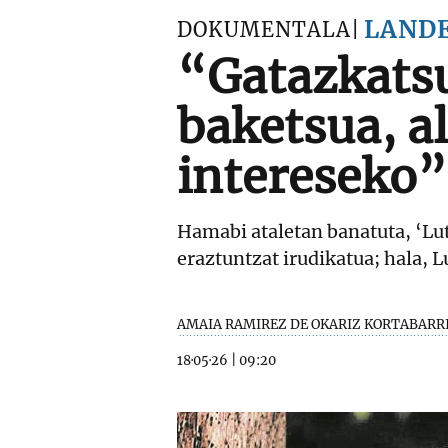
LAND
DOKUMENTALA
“Gatazkatsu
baketsua, al
intereseko”
Hamabi ataletan banatuta, ‘Lu
eraztuntzat irudikatua; hala, 
AMAIA RAMIREZ DE OKARIZ KORTABARR
18·05·26
|
09:20