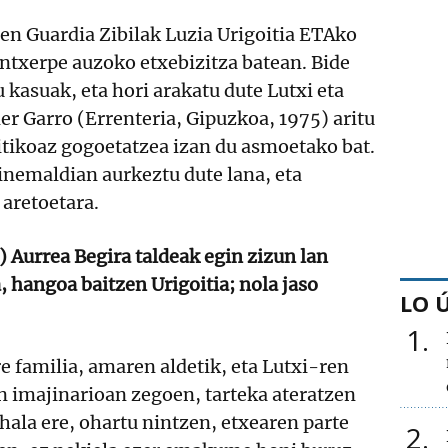
en Guardia Zibilak Luzia Urigoitia ETAko
ntxerpe auzoko etxebizitza batean. Bide
 kasuak, eta hori arakatu dute Lutxi eta
r Garro (Errenteria, Gipuzkoa, 1975) aritu
itikoaz gogoetatzea izan du asmoetako bat.
nemaldian aurkeztu dute lana, eta
 aretoetara.
 Aurrea Begira taldeak egin zizun lan
hangoa baitzen Urigoitia; nola jaso
LO 
1
e familia, amaren aldetik, eta Lutxi-ren
n imajinarioan zegoen, tarteka ateratzen
 hala ere, ohartu nintzen, etxearen parte
2