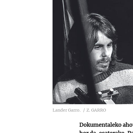
Lander Garro.
Z. GARRO
Dokumentaleko ahots