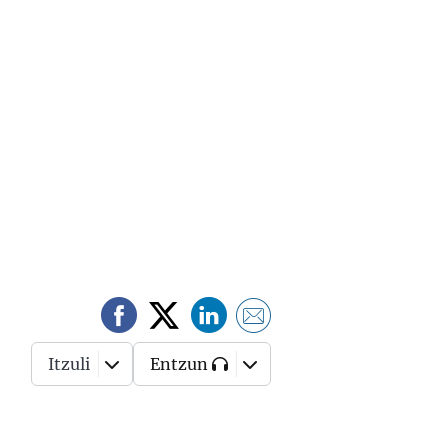
Itzuli
Entzun