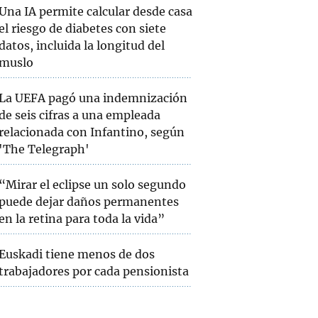
Una IA permite calcular desde casa
el riesgo de diabetes con siete
datos, incluida la longitud del
muslo
La UEFA pagó una indemnización
de seis cifras a una empleada
relacionada con Infantino, según
'The Telegraph'
“Mirar el eclipse un solo segundo
puede dejar daños permanentes
en la retina para toda la vida”
Euskadi tiene menos de dos
trabajadores por cada pensionista