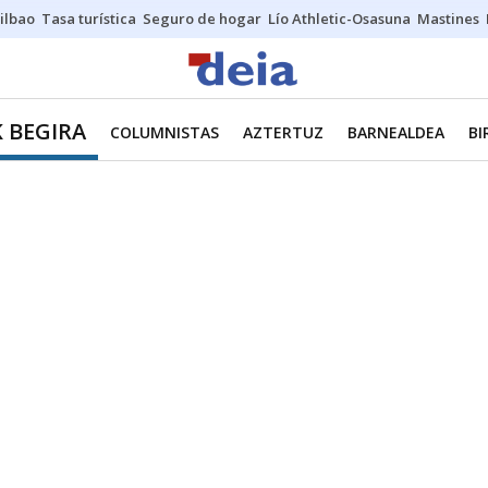
ilbao
Tasa turística
Seguro de hogar
Lío Athletic-Osasuna
Mastines
K BEGIRA
COLUMNISTAS
AZTERTUZ
BARNEALDEA
BI