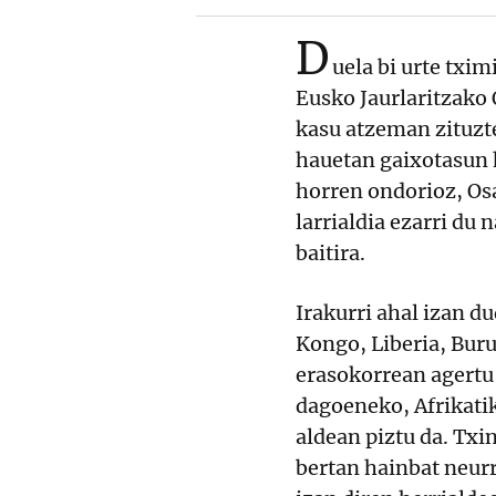
D
uela bi urte txi
Eusko Jaurlaritzako 
kasu atzeman zituzt
hauetan gaixotasun h
horren ondorioz, O
larrialdia ezarri du
baitira.
Irakurri ahal izan d
Kongo, Liberia, Bur
erasokorrean agertu
dagoeneko, Afrikatik
aldean piztu da. Txin
bertan hainbat neurr