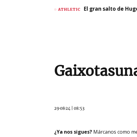
El gran salto de Hug
ATHLETIC
Gaixotasun
29·08·24
|
08:53
¿Ya nos sigues?
Márcanos como me