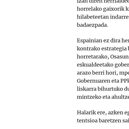
izan diren herrialde
horrelako gaixorik k
hilabeteetan indarre
badaezpada.
Espainian ez dira her
kontrako estrategia b
horretarako, Osasun
eskualdeetako gobern
arazo berri hori, m
Gobernuaren eta PPk
liskarra bihurtuko d
mintzeko eta ahultz
Halarik ere, azken 
tentsioa baretzen sa