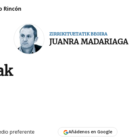
o Rincón
ZIRRIKITUETATIK BEGIRA
JUANRA MADARIAGA
ak
dio preferente
Añádenos en Google