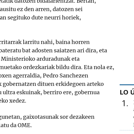
etatik datozen bidaiarientzat. Bertan,
ausitu ez den arren, datozen sei
an segituko dute neurri horiek,
ritarrak larritu nahi, baina horren
ateratu bat adosten saiatzen ari dira, eta
 Ministerioko arduradunak eta
uetako ordezkariak bildu dira. Eta nola ez,
poxen agerraldia, Pedro Sanchezen
 gobernatzen dituen erkidegoen arteko
LO 
u ultra eskuinak, berriro ere, gobernua
1
eko xedez.
egunetan, gaixotasunak sor dezakeen
iatu da OME.