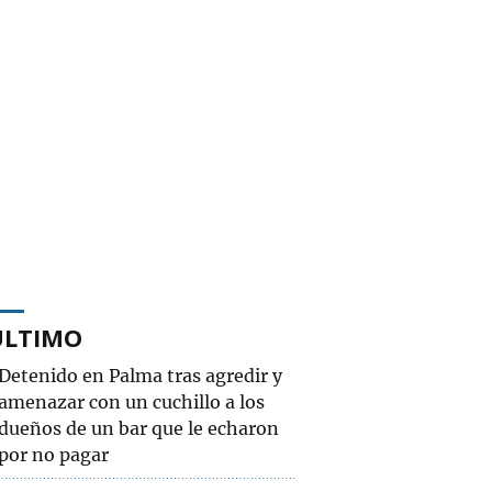
ÚLTIMO
Detenido en Palma tras agredir y
amenazar con un cuchillo a los
dueños de un bar que le echaron
por no pagar