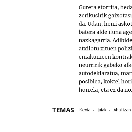
Gurera etorrita, heda
zerikusirik gaixotas
da. Udan, herri asko
batera alde iluna ag
nazkagarria. Adibide
atxilotu zituen poli
emakumeen kontrako 
neurririk gabeko alk
autodeklaratua, mat
posiblea, koktel hori
horrela, eta ez da no
TEMAS
Kenia
Jaiak
Ahal izan