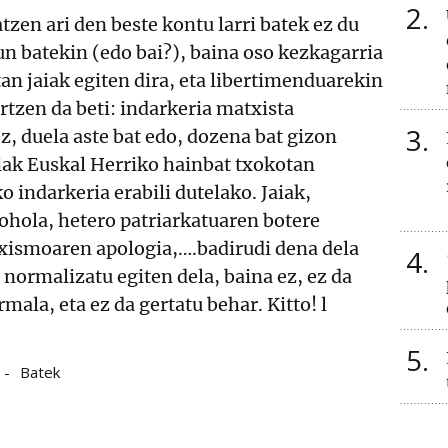
2
tzen ari den beste kontu larri batek ez du
un batekin (edo bai?), baina oso kezkagarria
tan jaiak egiten dira, eta libertimenduarekin
ertzen da beti: indarkeria matxista
3
z, duela aste bat edo, dozena bat gizon
ziak Euskal Herriko hainbat txokotan
indarkeria erabili dutelako. Jaiak,
ohola, hetero patriarkatuaren botere
xismoaren apologia,….badirudi dena dela
4
 normalizatu egiten dela, baina ez, ez da
rmala, eta ez da gertatu behar. Kitto! l
5
Batek