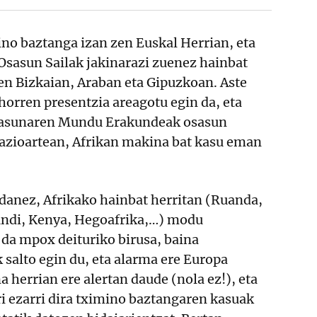
mino baztanga izan zen Euskal Herrian, eta
Osasun Sailak jakinarazi zuenez hainbat
en Bizkaian, Araban eta Gipuzkoan. Aste
orren presentzia areagotu egin da, eta
sasunaren Mundu Erakundeak osasun
 nazioartean, Afrikan makina bat kasu eman
udanez, Afrikako hainbat herritan (Ruanda,
undi, Kenya, Hegoafrika,…) modu
 da mpox deituriko birusa, baina
 salto egin du, eta alarma ere Europa
a herrian ere alertan daude (nola ez!), eta
i ezarri dira tximino baztangaren kasuak