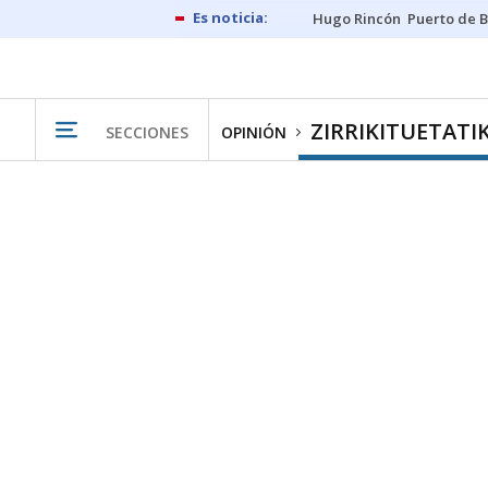
Hugo Rincón
Puerto de B
ZIRRIKITUETATI
SECCIONES
OPINIÓN