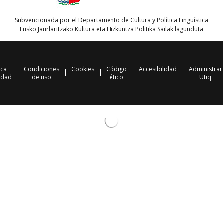
Subvencionada por el Departamento de Cultura y Política Lingüística
Eusko Jaurlaritzako Kultura eta Hizkuntza Politika Sailak lagunduta
ica
Condiciones
Cookies
Código
Accesibilidad
Administrar
idad
de uso
ético
Utiq