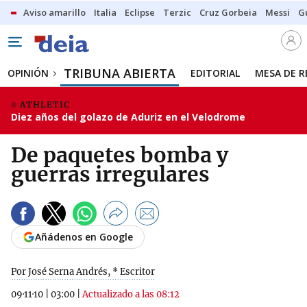
Aviso amarillo
Italia
Eclipse
Terzic
Cruz Gorbeia
Messi
G
TRIBUNA ABIERTA
OPINIÓN
EDITORIAL
MESA DE 
ATHLETIC
Diez años del golazo de Aduriz en el Velodrome
De paquetes bomba y
guerras irregulares
Añádenos en Google
Por José Serna Andrés, * Escritor
09·11·10
|
03:00
|
Actualizado a las 08:12