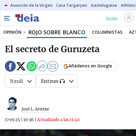
Asunción de la Virgen
Casa Targaryen
Gaztelugatxe
Athletic
Kiosko
ROJO SOBRE BLANCO
OPINIÓN
COLUMNISTAS
AZ
El secreto de Guruzeta
Añádenos en Google
Itzuli
Entzun
José L. Artetxe
17·05·25
|
10:36
|
Actualizado a las 11:40