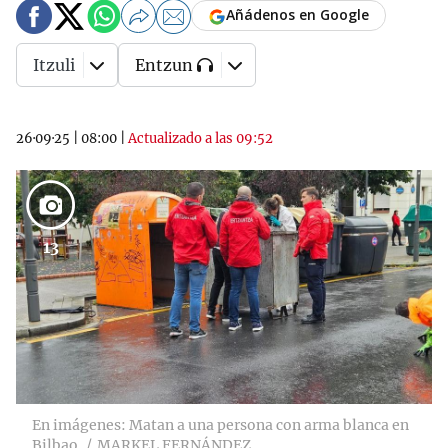
Añádenos en Google
Itzuli
Entzun
26·09·25
|
08:00
|
Actualizado a las 09:52
13
En imágenes: Matan a una persona con arma blanca en
Bilbao
MARKEL FERNÁNDEZ