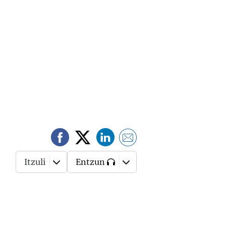
Itzuli
Entzun