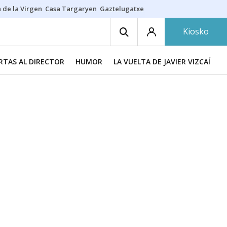
 de la Virgen
Casa Targaryen
Gaztelugatxe
Athletic
Aste Nagusia
C
Kiosko
RTAS AL DIRECTOR
HUMOR
LA VUELTA DE JAVIER VIZCAÍNO