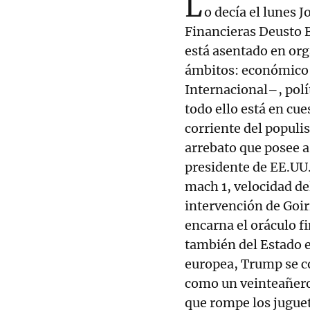
L
o decía el lunes J
Financieras Deusto 
está asentado en org
ámbitos: económico
Internacional–, pol
todo ello está en cue
corriente del populis
arrebato que posee 
presidente de EE.UU.
mach 1, velocidad de
intervención de Goiri
encarna el oráculo f
también del Estado e
europea, Trump se c
como un veinteañero
que rompe los juguet