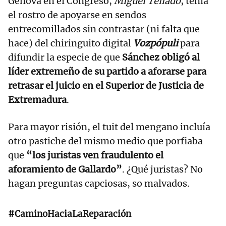
Génova en el Congreso,
Miguel Tellado
, tenía
el rostro de apoyarse en sendos
entrecomillados sin contrastar (ni falta que
hace) del chiringuito digital
Vozpópuli
para
difundir la especie de que
Sánchez obligó al
líder extremeño de su partido a aforarse para
retrasar el juicio en el Superior de Justicia de
Extremadura
.
Para mayor risión, el tuit del mengano incluía
otro pastiche del mismo medio que porfiaba
que
“los juristas ven fraudulento el
aforamiento de Gallardo”
. ¿Qué juristas? No
hagan preguntas capciosas, so malvados.
#CaminoHaciaLaReparación