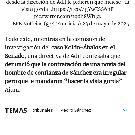
desde la dirección de Adif le pidieron que hiciese "la
vista gorda".
https://t.co/4gYwESS6hF
pic.twitter.com/tqdh8Wl132
— EFE Noticias (@EFEnoticias)
23 de mayo de 2025
Todo esto, mientras en la comisión de
investigación del
caso Koldo-Ábalos en el
Senado
, una directiva de Adif confesaba que
denunció que la contratación de una novia del
hombre de confianza de Sánchez era irregular
pero que le mandaron “hacer la vista gorda”
.
Ajum.
TEMAS
tribunales
Pedro Sánchez
Novio de Ayuso
David Sánchez
José Luis Ábalos