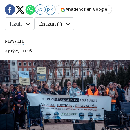
Añádenos en Google
Itzuli
Entzun
NTM / EFE
23·05·25
|
11:08