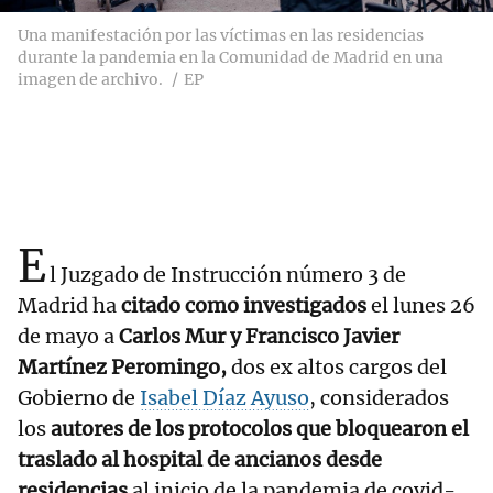
Una manifestación por las víctimas en las residencias
durante la pandemia en la Comunidad de Madrid en una
imagen de archivo.
EP
E
l Juzgado de Instrucción número 3 de
Madrid ha
citado como investigados
el lunes 26
de mayo a
Carlos Mur y Francisco Javier
Martínez Peromingo,
dos ex altos cargos del
Gobierno de
Isabel Díaz Ayuso
, considerados
los
autores de los protocolos que bloquearon el
traslado al hospital de ancianos desde
residencias
al inicio de la pandemia de covid-