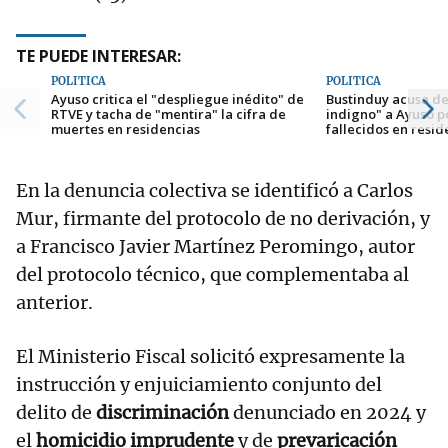
TE PUEDE INTERESAR:
POLÍTICA
POLÍTICA
Ayuso critica el "despliegue inédito" de
Bustinduy acusa de
RTVE y tacha de "mentira" la cifra de
indigno" a Ayuso po
muertes en residencias
fallecidos en resi
En la denuncia colectiva se identificó a Carlos
Mur, firmante del protocolo de no derivación, y
a Francisco Javier Martínez Peromingo, autor
del protocolo técnico, que complementaba al
anterior.
El Ministerio Fiscal solicitó expresamente la
instrucción y enjuiciamiento conjunto del
delito de
discriminación
denunciado en 2024 y
el
homicidio imprudente
y de
prevaricación