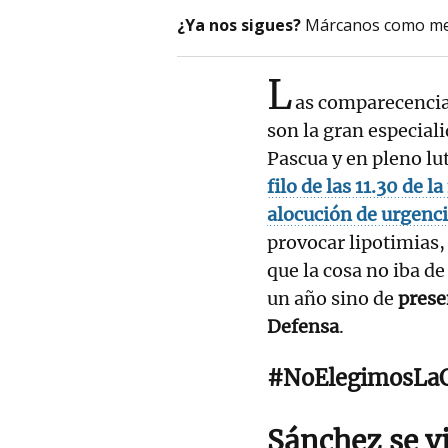
¿Ya nos sigues?
Márcanos como me
L
as comparecenci
son la gran especial
Pascua y en pleno lu
filo de las 11.30 de
alocución de urgencia
provocar lipotimias,
que la cosa no iba d
un año sino de
presen
Defensa
.
#NoElegimosLa
Sánchez se vi