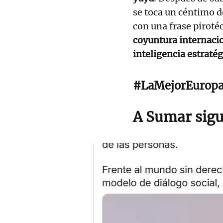
se toca un céntimo d
con una frase piroté
coyuntura internacio
inteligencia estratégi
#LaMejorEurop
A Sumar sigu