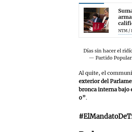
Sumar
armam
calif
NTM / 
Días sin hacer el ridí
— Partido Popula
Al quite, el commun
exterior del Parlame
bronca interna bajo 
0”
.
#ElMandatoDe