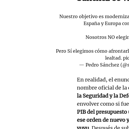
Nuestro objetivo es modernizar
España y Europa con
Nosotros NO elegim
Pero Sí elegimos cómo afrontarla.
lealtad.
pi
— Pedro Sánchez (@s
En realidad, el enun
nombre oficial de la
la Seguridad y la De
envolver como si fue
PIB del presupuesto 
ese orden de nuevo y
yuyu
. Después de su