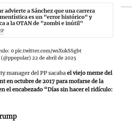
 advierte a Sánchez que una carrera
entística es un "error histórico" y
ica a la OTAN de "zombi e inútil"
EP
culo: 0
pic.twitter.com/wsXukSSgbt
r (@ppopular)
22 de abril de 2025
ity manager del PP sacaba
el viejo meme del
nt en octubre de 2017 para mofarse de la
en el encabezado “Días sin hacer el ridículo:
Trump