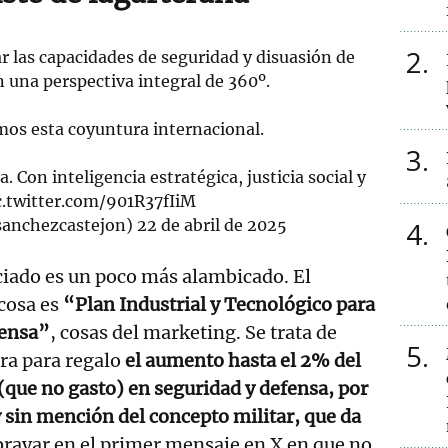
2
 las capacidades de seguridad y disuasión de
 una perspectiva integral de 360º.
os esta coyuntura internacional.
3
 Con inteligencia estratégica, justicia social y
c.twitter.com/901R37fIiM
anchezcastejon)
22 de abril de 2025
4
ciado es un poco más alambicado. El
 cosa es
“Plan Industrial y Tecnológico para
fensa”
, cosas del marketing. Se trata de
5
ra para regalo
el aumento hasta el 2% del
(que no gasto) en seguridad y defensa, por
 sin mención del concepto militar, que da
brayar en el primer mensaje en X en que no