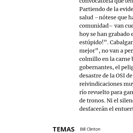
convocatoria que ten
Partiendo de la evid
salud –nótese que ha
comunidad– van cuest
hoy se han grabado e
estúpido!”. Cabalga
mejor”, no van a pe
colmillo en la carne 
gobernantes, el peli
desastre de la OSI d
reivindicaciones muy
río revuelto para ga
de tronos. Ni el sile
desfacerán el entuert
TEMAS
Bill Clinton