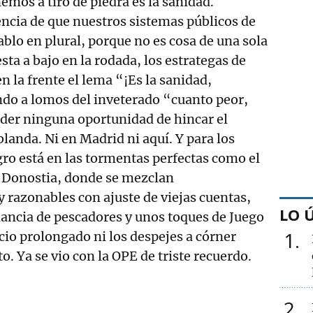
emos a tiro de piedra es la sanidad.
encia de que nuestros sistemas públicos de
blo en plural, porque no es cosa de una sola
a a bajo en la rodada, los estrategas de
n la frente el lema “¡Es la sanidad,
ndo a lomos del inveterado “cuanto peor,
rder ninguna oportunidad de hincar el
blanda. Ni en Madrid ni aquí. Y para los
gro está en las tormentas perfectas como el
e Donostia, donde se mezclan
 razonables con ajuste de viejas cuentas,
LO 
nancia de pescadores y unos toques de Juego
1
ncio prolongado ni los despejes a córner
o. Ya se vio con la OPE de triste recuerdo.
2