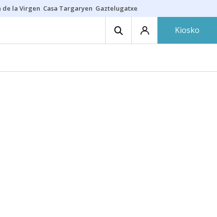
 de la Virgen
Casa Targaryen
Gaztelugatxe
Athletic
Aste Nagusia
C
Kiosko