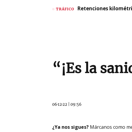
Retenciones kilométri
TRÁFICO
“¡Es la san
06·12·22
|
09:56
¿Ya nos sigues?
Márcanos como me