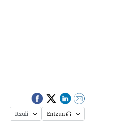
Itzuli
Entzun