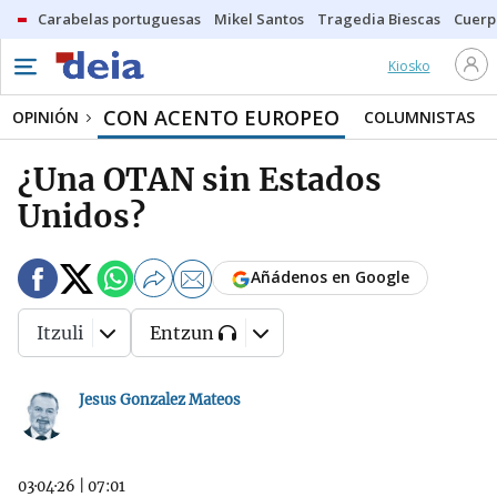
Carabelas portuguesas
Mikel Santos
Tragedia Biescas
Cuerp
Kiosko
CON ACENTO EUROPEO
OPINIÓN
COLUMNISTAS
¿Una OTAN sin Estados
Unidos?
Añádenos en Google
Itzuli
Entzun
Jesus Gonzalez Mateos
03·04·26
|
07:01