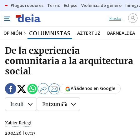
Plagas roedores
Terzic
Eclipse
Violencia de género
Inmigra
Kiosko
COLUMNISTAS
OPINIÓN
AZTERTUZ
BARNEALDEA
De la experiencia
comunitaria a la arquitectura
social
Añádenos en Google
Itzuli
Entzun
Xabier Retegi
20·04·26
|
07:13