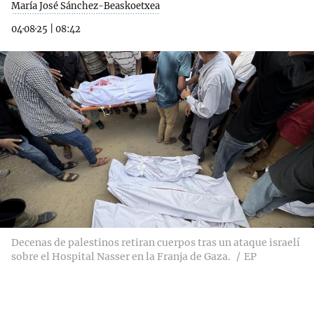
María José Sánchez-Beaskoetxea
04·08·25
|
08:42
Decenas de palestinos retiran cuerpos tras un ataque israelí
sobre el Hospital Nasser en la Franja de Gaza.
EP