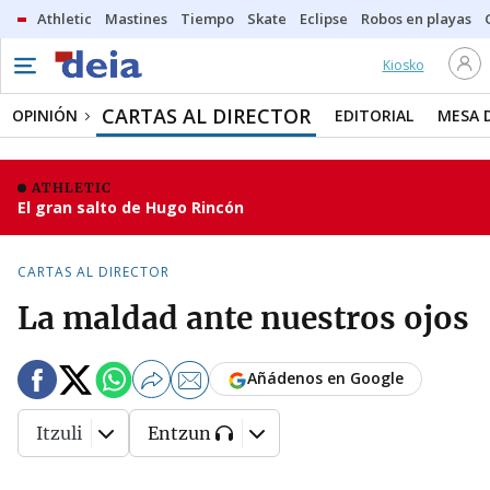
Athletic
Mastines
Tiempo
Skate
Eclipse
Robos en playas
Kiosko
CARTAS AL DIRECTOR
OPINIÓN
EDITORIAL
MESA 
ATHLETIC
El gran salto de Hugo Rincón
CARTAS AL DIRECTOR
La maldad ante nuestros ojos
Añádenos en Google
Itzuli
Entzun