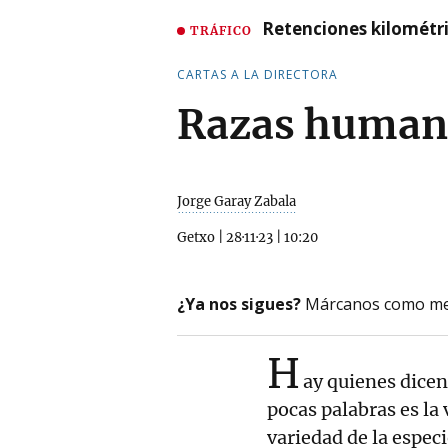
Retenciones kilométri
TRÁFICO
CARTAS A LA DIRECTORA
Razas human
Jorge Garay Zabala
Getxo
|
28·11·23
|
10:20
¿Ya nos sigues?
Márcanos como me
H
ay quienes dicen
pocas palabras es la
variedad de la espec