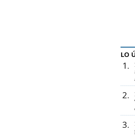
LO 
1
2
3