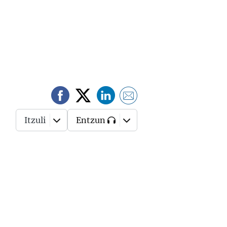
Itzuli
Entzun