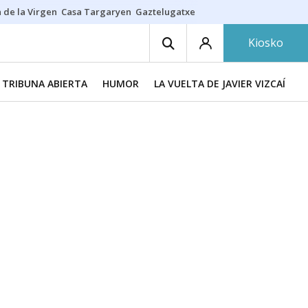
 de la Virgen
Casa Targaryen
Gaztelugatxe
Athletic
Aste Nagusia
C
Kiosko
TRIBUNA ABIERTA
HUMOR
LA VUELTA DE JAVIER VIZCAÍNO