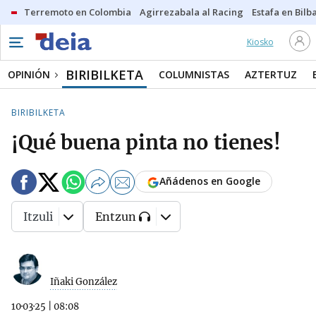
Terremoto en Colombia
Agirrezabala al Racing
Estafa en Bilb
Kiosko
BIRIBILKETA
OPINIÓN
COLUMNISTAS
AZTERTUZ
BIRIBILKETA
¡Qué buena pinta no tienes!
Añádenos en Google
Itzuli
Entzun
Iñaki González
10·03·25
|
08:08