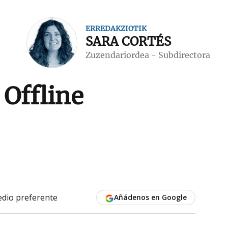
ERREDAKZIOTIK
SARA CORTÉS
Zuzendariordea - Subdirectora
Offline
dio preferente
Añádenos en Google