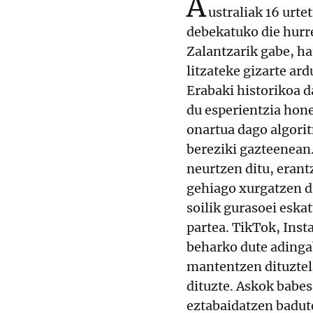
A
ustraliak 16 urte
debekatuko die hurre
Zalantzarik gabe, ha
litzateke gizarte ar
Erabaki historikoa d
du esperientzia hon
onartua dago algorit
bereziki gazteenean
neurtzen ditu, erant
gehiago xurgatzen di
soilik gurasoei eska
partea. TikTok, Ins
beharko dute adinga
mantentzen dituztel
dituzte. Askok babe
eztabaidatzen badute