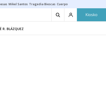
uesas
Mikel Santos
Tragedia Biescas
Cuerpo ría
Inmigración Bizkaia
Kiosko
É R. BLÁZQUEZ