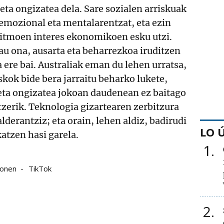
eta ongizatea dela. Sare sozialen arriskuak
 emozional eta mentalarentzat, eta ezin
ritmoen interes ekonomikoen esku utzi.
au ona, ausarta eta beharrezkoa iruditzen
ela ere bai. Australiak eman du lehen urratsa,
skok bide bera jarraitu beharko lukete,
eta ongizatea jokoan daudenean ez baitago
zerik. Teknologia gizartearen zerbitzura
alderantziz; eta orain, lehen aldiz, badirudi
LO 
atzen hasi garela.
1
onen
TikTok
2