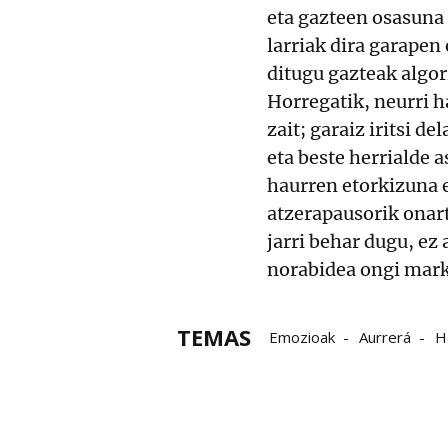
eta gazteen osasuna 
larriak dira garapen
ditugu gazteak algo
Horregatik, neurri h
zait; garaiz iritsi d
eta beste herrialde a
haurren etorkizuna 
atzerapausorik onart
jarri behar dugu, ez 
norabidea ongi mark
TEMAS
Emozioak
Aurrerá
H