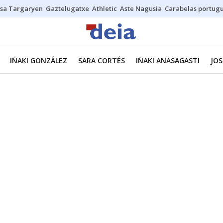
sa Targaryen
Gaztelugatxe
Athletic
Aste Nagusia
Carabelas portug
IÑAKI GONZÁLEZ
SARA CORTÉS
IÑAKI ANASAGASTI
JOS