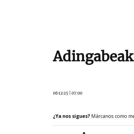
Adingabeak 
06·12·25
|
07:00
¿Ya nos sigues?
Márcanos como me