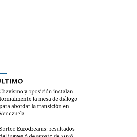
ÚLTIMO
Chavismo y oposición instalan
formalmente la mesa de diálogo
para abordar la transición en
Venezuela
Sorteo Eurodreams: resultados
del jueves 6 de agosto de 2026