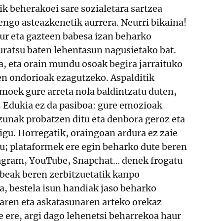
tik beherakoei sare sozialetara sartzea
ngo asteazkenetik aurrera. Neurri bikaina!
ur eta gazteen babesa izan beharko
duratsu baten lehentasun nagusietako bat.
a, eta orain mundu osoak begira jarraituko
en ondorioak ezagutzeko. Aspalditik
moek gure arreta nola baldintzatu duten,
. Edukia ez da pasiboa: gure emozioak
zunak probatzen ditu eta denbora geroz eta
gu. Horregatik, oraingoan ardura ez zaie
tu; plataformek ere egin beharko dute beren
tagram, YouTube, Snapchat… denek frogatu
beak beren zerbitzuetatik kanpo
a, bestela isun handiak jaso beharko
saren eta askatasunaren arteko orekaz
 ere, argi dago lehenetsi beharrekoa haur