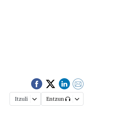
Itzuli
Entzun