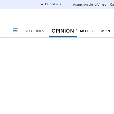
Asunción de la Virgen
Ca
OPINIÓN
SECCIONES
ARTETXE
MONJE