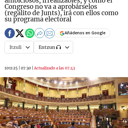
ambiciosos, irrealizables, y como el
Congreso no va a aprobárselos
(regalito de Junts), irá con ellos como
su programa electoral
Añádenos en Google
Itzuli
Entzun
10·11·25
|
07:30
|
Actualizado a las 07:43