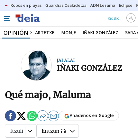
Robos en playas
Guardias Osakidetza
ADN Lezama
Eclipse
Kiosko
OPINIÓN
ARTETXE
MONJE
IÑAKI GONZÁLEZ
SARA
JAI ALAI
IÑAKI GONZÁLEZ
Qué majo, Maluma
Añádenos en Google
Itzuli
Entzun