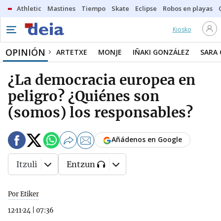
Athletic
Mastines
Tiempo
Skate
Eclipse
Robos en playas
Kiosko
OPINIÓN
ARTETXE
MONJE
IÑAKI GONZÁLEZ
SARA
¿La democracia europea en
peligro? ¿Quiénes son
(somos) los responsables?
Añádenos en Google
Itzuli
Entzun
Por Etiker
12·11·24
|
07:36