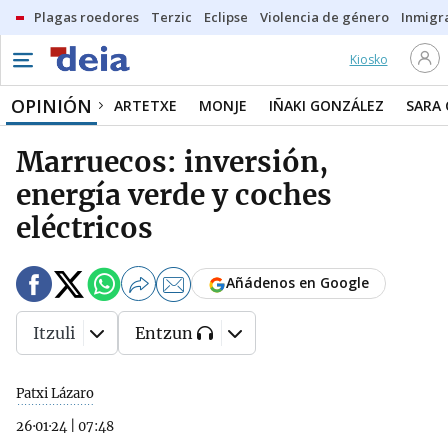
Plagas roedores
Terzic
Eclipse
Violencia de género
Inmigra
Kiosko
OPINIÓN
ARTETXE
MONJE
IÑAKI GONZÁLEZ
SARA
Marruecos: inversión,
energía verde y coches
eléctricos
Añádenos en Google
Itzuli
Entzun
Patxi Lázaro
26·01·24
|
07:48