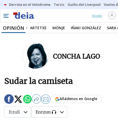
Derrota en el Velodrome
Terzic
Guiño del Liverpool
Vuelos d
Kiosko
OPINIÓN
ARTETXE
MONJE
IÑAKI GONZÁLEZ
SARA
CONCHA LAGO
Sudar la camiseta
Añádenos en Google
Itzuli
Entzun