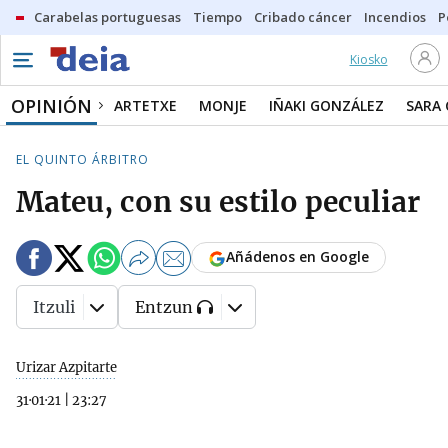
Carabelas portuguesas
Tiempo
Cribado cáncer
Incendios
P
Kiosko
OPINIÓN
ARTETXE
MONJE
IÑAKI GONZÁLEZ
SARA
EL QUINTO ÁRBITRO
Mateu, con su estilo peculiar
Añádenos en Google
Itzuli
Entzun
Urizar Azpitarte
31·01·21
|
23:27