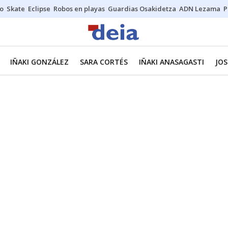
o
Skate
Eclipse
Robos en playas
Guardias Osakidetza
ADN Lezama
P
IÑAKI GONZÁLEZ
SARA CORTÉS
IÑAKI ANASAGASTI
JOS