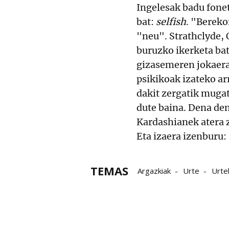
Ingelesak badu fone
bat:
selfish
. "Bereko
"neu". Strathclyde, 
buruzko ikerketa bat
gizasemeren jokaera
psikikoak izateko ar
dakit zergatik mugat
dute baina. Dena de
Kardashianek atera z
Eta izaera izenburu:
TEMAS
Argazkiak
Urte
Urte