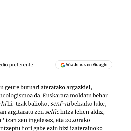
dio preferente
Añádenos en Google
u geure buruari ateratako argazkiei,
 neologismoa da. Euskarara moldatu behar
-hi
hi-tzak balioko,
senf-ni
beharko luke,
2an argitaratu zen
selfie
hitza lehen aldiz,
a" izan zen ingelesez, eta 2020rako
ntzeptu hori gabe ezin bizi izaterainoko