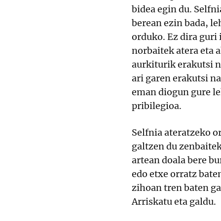
bidea egin du. Selfn
berean ezin bada, le
orduko. Ez dira guri
norbaitek atera eta 
aurkiturik erakutsi 
ari garen erakutsi n
eman diogun gure le
pribilegioa.
Selfnia ateratzeko o
galtzen du zenbaite
artean doala bere bu
edo etxe orratz bat
zihoan tren baten gai
Arriskatu eta galdu.