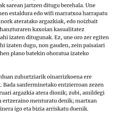
iak sarean jartzen ditugu berehala. Une
hen estaldura edo wifi marratxoa harrapatu
 inork ateratako argazkiak, edo noizbait
ahanzturaren kaxoian kasualitatez
nahi izaten ditugunak. Ez, une oro zer egiten
ahi izaten dugu, non gauden, zein paisaiari
hen plano batekin ohoratua izateko
rduan zuhurtziarik oinarrizkoena ere
k. Bada sanferminetako entzierroan zezen
ruari argazkia atera dionik; zubi, amildegi
en ertzeraino menturatu denik; martxan
nera igo eta bizia arriskatu duenik.