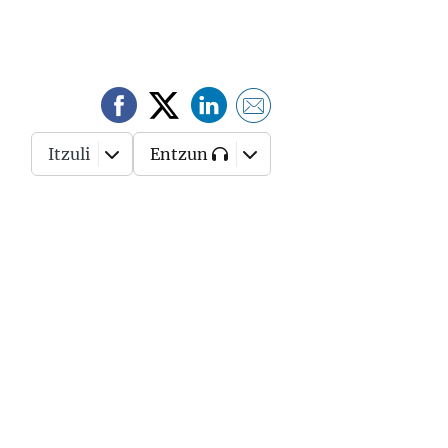
Itzuli
Entzun