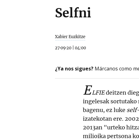
Selfni
Xabier Euzkitze
27·09·20
|
04:00
¿Ya nos sigues?
Márcanos como me
E
LFIE
deitzen dieg
ingelesak sortutako
bagenu, ez luke
self
izatekotan ere. 200
2013an "urteko hitz
milioika pertsona ko