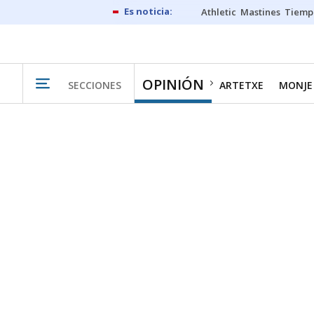
Athletic
Mastines
Tiemp
OPINIÓN
SECCIONES
ARTETXE
MONJE