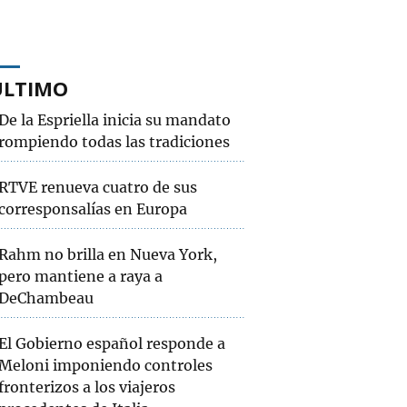
ÚLTIMO
De la Espriella inicia su mandato
rompiendo todas las tradiciones
RTVE renueva cuatro de sus
corresponsalías en Europa
Rahm no brilla en Nueva York,
pero mantiene a raya a
DeChambeau
El Gobierno español responde a
Meloni imponiendo controles
fronterizos a los viajeros