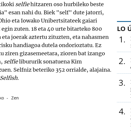
tikoki
selfie
hitzaren oso hurbileko beste
ia" esan nahi du. Biek "self" dute jatorri,
Ohio eta Iowako Unibertsitateek gaiari
LO 
 egin zuten. 18 eta 40 urte bitarteko 800
1
 eta joerak aztertu zituzten, eta nahasmen
risku handiagoa dutela ondorioztatu. Ez
u ziren gizasemeetara, zioren bat izango
2
n,
selfie
libururik sonatuena Kim
uen. Selfniz beteriko 352 orrialde, alajaina.
Selfish
.
3
ko
Zen
4