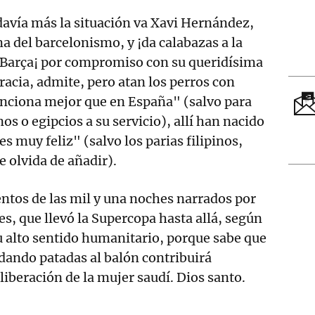
davía más la situación va Xavi Hernández,
 del barcelonismo, y ¡da calabazas a la
al Barça¡ por compromiso con su queridísima
acia, admite, pero atan los perros con
unciona mejor que en España" (salvo para
nos o egipcios a su servicio), allí han nacido
es muy feliz" (salvo los parias filipinos,
se olvida de añadir).
entos de las mil y una noches narrados por
es, que llevó la Supercopa hasta allá, según
u alto sentido humanitario, porque sabe que
 dando patadas al balón contribuirá
iberación de la mujer saudí. Dios santo.