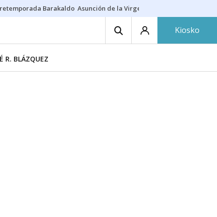
retemporada Barakaldo
Asunción de la Virgen
Casa Targaryen
Gazt
Kiosko
É R. BLÁZQUEZ