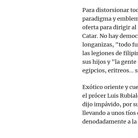
Para distorsionar to
paradigma y emblema
oferta para dirigir 
Catar. No hay democr
longanizas, "todo f
las legiones de filipi
sus hijos y "la gente 
egipcios, eritreos... 
Exótico oriente y cu
el prócer Luis Rubial
dijo impávido, por s
llevando a unos tíos
denodadamente a la l