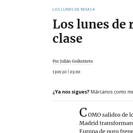
LOS LUNES DE RESACA
Los lunes de 
clase
Por Julián Goikotxeta
13·01·20
|
03:00
¿Ya nos sigues?
Márcanos como me
C
OMO salidos de l
Madrid transformaron
Europa de puro frene