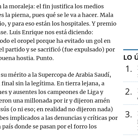
 la moraleja: el fin justifica los medios
es la pierna, pues qué se le va a hacer. Mala
cio, y para eso están los hospitales. Y premio
ase. Luis Enrique nos está diciendo:
odo el oropel porque ha evitado un gol en
 partido y se sacrificó (fue expulsado) por
LO 
 buena hostia. Punto.
1
su mérito a la Supercopa de Arabia Saudí,
final sin la legítima. En tierra lejana, a
2
ones y ausentes los campeones de Liga y
ieron una millonada por ir y dijeron amén
ús (o ni eso; en realidad no dijeron nada)
3
bes implicados a las denuncias y críticas por
 país donde se pasan por el forro los