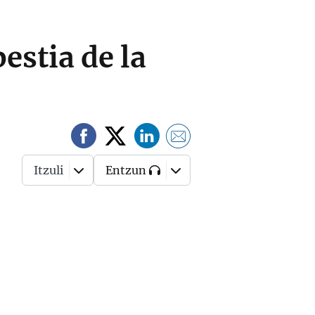
estia de la
Itzuli
Entzun