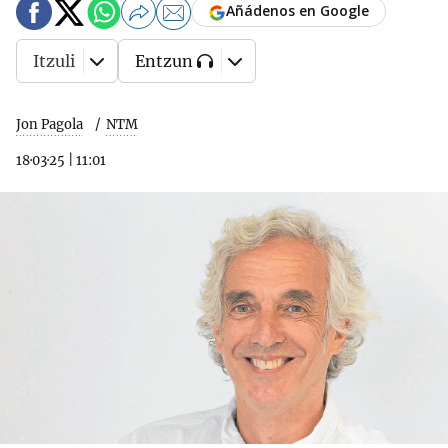
Añádenos en Google
Itzuli
Entzun
Jon Pagola
NTM
18·03·25
|
11:01