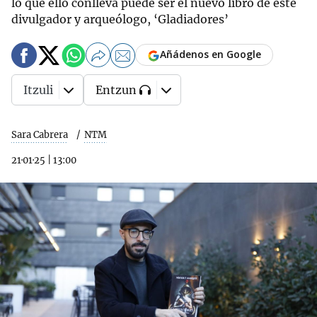
lo que ello conlleva puede ser el nuevo libro de este
divulgador y arqueólogo, ‘Gladiadores’
Añádenos en Google
Itzuli
Entzun
Sara Cabrera
NTM
21·01·25
|
13:00