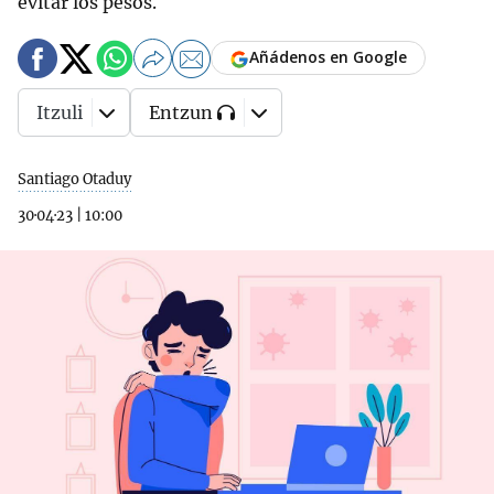
evitar los pesos.
Añádenos en Google
Itzuli
Entzun
Santiago Otaduy
30·04·23
|
10:00