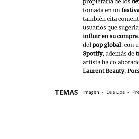
propietaria de los
de
tomada en un
festiv
también cita comenta
usuarios que sugerían
influir en su compra
del
pop global
, con 
Spotify
, además de
t
artista ha colaborad
Laurent Beauty
,
Por
TEMAS
imagen
Dua Lipa
Pr