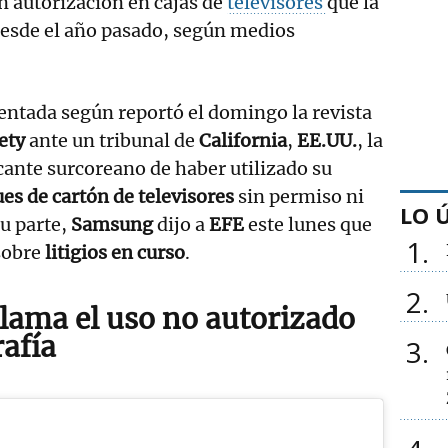
in autorización en cajas de
televisores
que la
desde el año pasado, según medios
entada según reportó el domingo la revista
ety
ante un tribunal de
California
,
EE.UU.
, la
icante surcoreano de haber utilizado su
s de cartón de televisores
sin permiso ni
LO 
u parte,
Samsung
dijo a
EFE
este lunes que
1
sobre
litigios en curso
.
2
clama el uso no autorizado
rafía
3