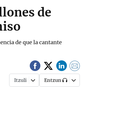
lones de
miso
encia de que la cantante
Itzuli
Entzun