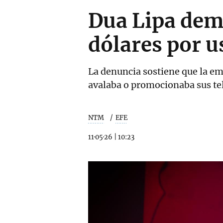
Dua Lipa dem
dólares por u
La denuncia sostiene que la em
avalaba o promocionaba sus tel
NTM
EFE
11·05·26
|
10:23