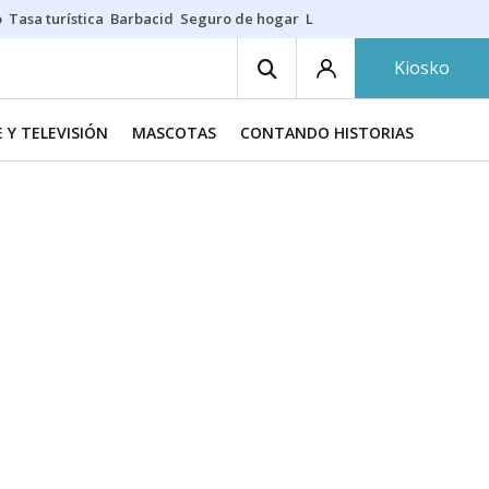
o
Tasa turística
Barbacid
Seguro de hogar
Lío Athletic-Osasuna
Mast
Kiosko
E Y TELEVISIÓN
MASCOTAS
CONTANDO HISTORIAS