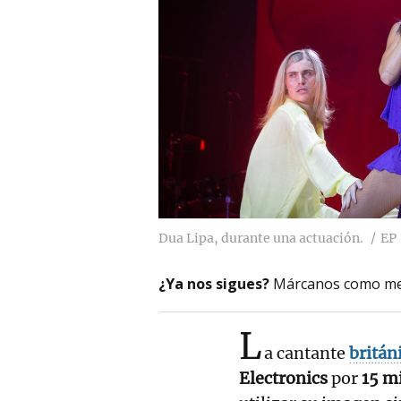
Dua Lipa, durante una actuación.
EP
¿Ya nos sigues?
Márcanos como me
L
a cantante
britán
Electronics
por
15 m