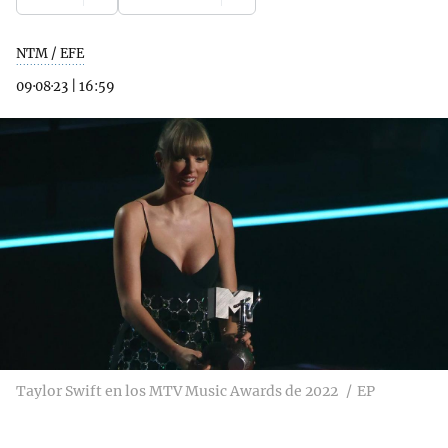
NTM / EFE
09·08·23
|
16:59
Taylor Swift en los MTV Music Awards de 2022
EP