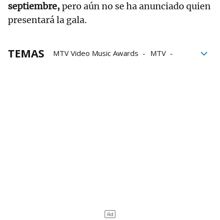
septiembre,
pero aún no se ha anunciado quien
presentará la gala.
TEMAS
MTV Video Music Awards
MTV
Taylor Swift
Shakira
Beyoncé
Karol G
Bad Bunny
Miley Cyrus
Música