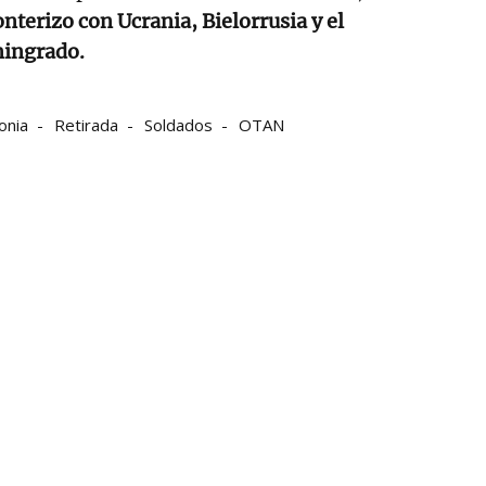
onterizo con Ucrania, Bielorrusia y el
iningrado.
onia
Retirada
Soldados
OTAN