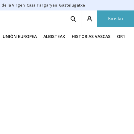
 de la Virgen
Casa Targaryen
Gaztelugatxe
Athletic
Aste Nagusia
C
Kiosko
UNIÓN EUROPEA
ALBISTEAK
HISTORIAS VASCAS
ORTZAD