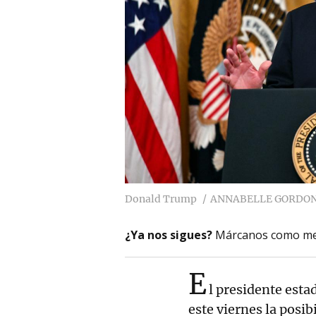
Donald Trump
ANNABELLE GORDON /
¿Ya nos sigues?
Márcanos como me
E
l presidente est
este viernes la posi