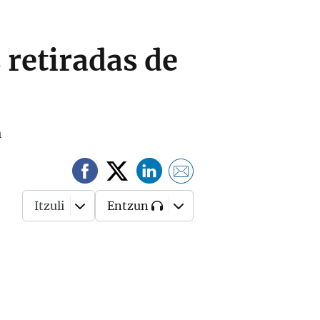
 retiradas de
a
Itzuli
Entzun