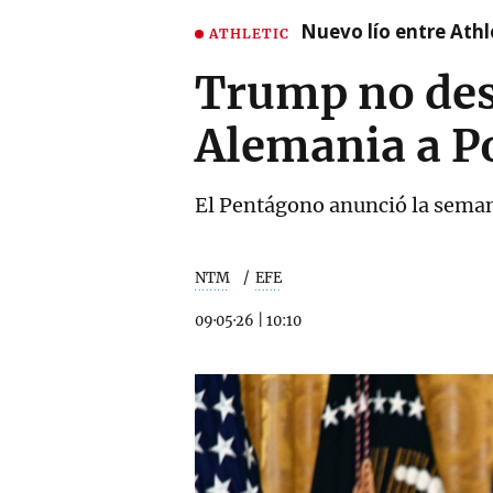
Nuevo lío entre Athl
ATHLETIC
Trump no desc
Alemania a P
El Pentágono anunció la seman
NTM
EFE
09·05·26
|
10:10