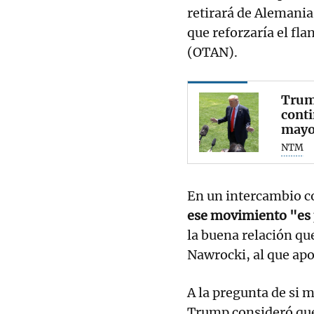
retirará de Alemani
que reforzaría el fla
(OTAN).
Trump
cont
mayo
NTM
En un intercambio co
ese movimiento "es p
la buena relación qu
Nawrocki, al que apo
A la pregunta de si 
Trump consideró que 