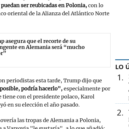
a
puedan ser reubicadas en Polonia,
con lo
nco oriental de la Alianza del Atlántico Norte
 asegura que el recorte de su
ingente en Alemania será “mucho
r”
LO 
1
n periodistas esta tarde, Trump dijo que
osible, podría hacerlo",
especialmente por
e tiene con el presidente polaco, Karol
yó en su elección el año pasado.
2
movería las tropas de Alemania a Polonia,
a Varsovia "le gustaría", a lo que añadió: