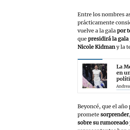
Entre los nombres a
prácticamente cons
vuelve a la gala
por t
que
presidirá la gala
Nicole Kidman
y la 
La Me
en un
polít
Andrea
Beyoncé, que el año 
promete
sorprender
sobre su rumoreado 