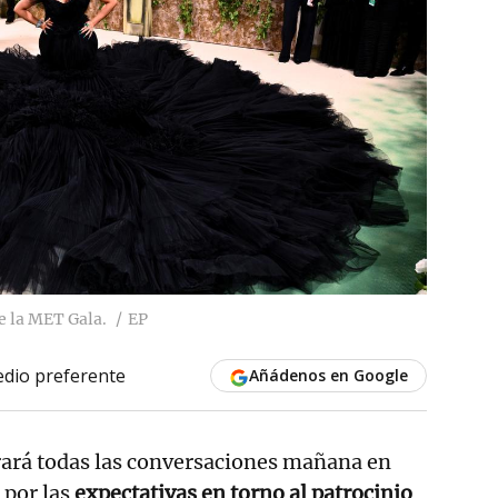
e la MET Gala.
EP
dio preferente
Añádenos en Google
ará todas las conversaciones mañana en
z por las
expectativas en torno al patrocinio