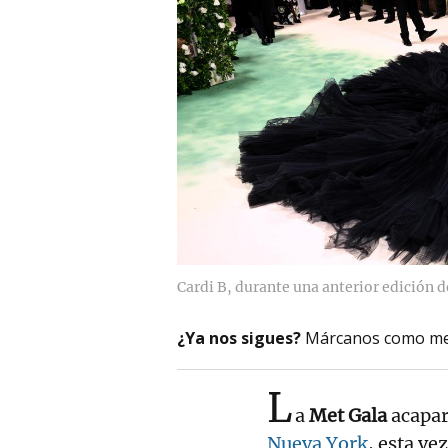
Cardi B, durante una anterior edición d
¿Ya nos sigues?
Márcanos como me
L
a
Met Gala
acapar
Nueva York
, esta ve