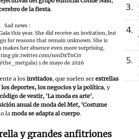
 ejecutivas del grupo editorial Condé Nast
,
3
cerebro de la fiesta
.
Sad news :
4
ala this year. She did receive an invitation, but
 go for reasons that remain unknown. She is
h makes her absence even more surprising.
nting
pic.twitter.com/1onDxTnCrr
5
(@the_metgala)
1 de mayo de 2026
ente a los
invitados
, que suelen ser
estrellas
 los deportes, los negocios y la política
, y
código de vestir, 'La moda es arte'
,
ición anual de moda del Met, 'Costume
mo la
moda se adapta al cuerpo
.
rella y grandes anfitriones