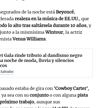
segurados de la noche está
Beyoncé
,
iderada
realeza en la música de EE.UU.
, que
odo lo alto tras saltársela durante 10 años
, y
junto a la mismísima
Wintour
, la actriz
tenista
Venus Williams
.
t Gala rinde tributo al dandismo negro
a noche de moda, lluvia y silencios
icos
 Salvador
pasado estaba de gira con
'Cowboy Carter'
,
, ya sea con su
conjunto
o con alguna
pista
próximo trabajo
, aunque sus