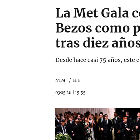
La Met Gala c
Bezos como p
tras diez año
Desde hace casi 75 años, este 
NTM
EFE
03·05·26
|
15:55