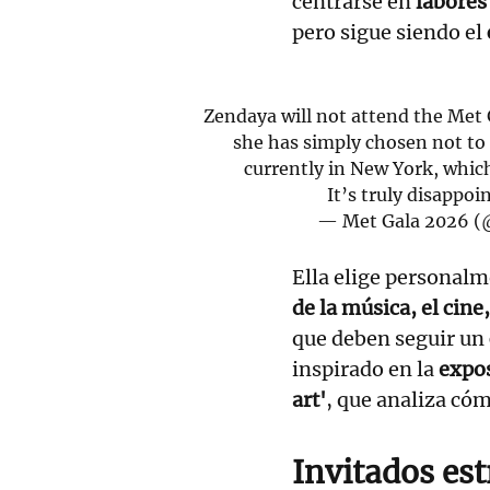
centrarse en
labores
pero sigue siendo el
Zendaya will not attend the Met G
she has simply chosen not to
currently in New York, whic
It’s truly disappoi
— Met Gala 2026 
Ella elige personalm
de la música, el cine,
que deben seguir un
inspirado en la
expos
art'
, que analiza có
Invitados est