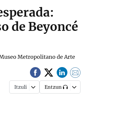
esperada:
so de Beyoncé
l Museo Metropolitano de Arte
Itzuli
Entzun