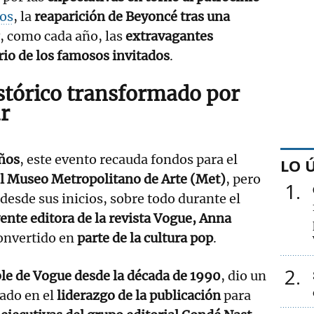
zos
, la
reaparición de Beyoncé tras una
, como cada año, las
extravagantes
rio de los famosos invitados
.
stórico transformado por
r
ños
, este evento recauda fondos para el
LO 
el Museo Metropolitano de Arte (Met)
, pero
1
sde sus inicios, sobre todo durante el
yente editora de la revista Vogue, Anna
convertido en
parte de la cultura pop
.
2
ble de Vogue desde la década de 1990
, dio un
sado en el
liderazgo de la publicación
para