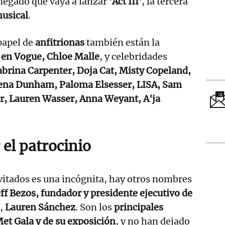
negado que vaya a lanzar
'Act III'
, la tercera
musical
.
papel de
anfitrionas
también están la
 en Vogue, Chloe Malle
, y celebridades
abrina Carpenter, Doja Cat, Misty Copeland,
Lena Dunham, Paloma Elsesser, LISA, Sam
r, Lauren Wasser, Anna Weyant, A'ja
el patrocinio
nvitados es una incógnita, hay otros nombres
f Bezos, fundador y presidente ejecutivo de
a,
Lauren Sánchez
. Son los
principales
Met Gala y de su exposición
, y no han dejado