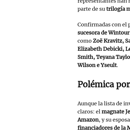
representantes han 
parte de su
trilogía 
Confirmadas con el 
sucesora de Wintour
como
Zoë Kravitz, S
Elizabeth Debicki, 
Smith, Teyana Taylo
Wilson e Yseult
.
Polémica por 
Aunque la lista de i
claros: el
magnate Jef
Amazon
, y su espos
financiadores de la 