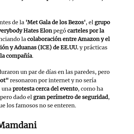
ntes de la
'Met Gala de los Bezos'
, el
grupo
Everybody Hates Elon
pegó
carteles por la
ciando la
colaboración entre Amazon y el
ión y Aduanas (ICE) de EE.UU.
y prácticas
 la compañía
.
duraron un par de días en las paredes, pero
cot"
resonaron por internet y no sería
e una
protesta cerca del evento
, como ha
 pero dado el
gran perímetro de seguridad
,
ue los famosos no se enteren.
 Mamdani