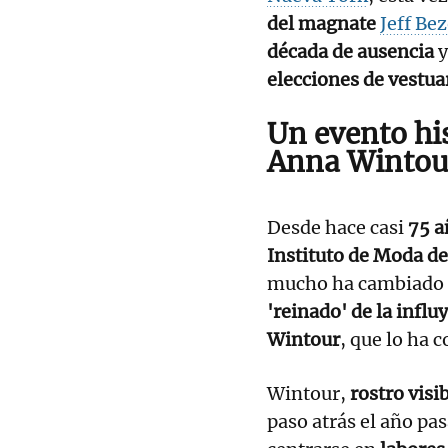
del magnate
Jeff Be
década de ausencia
y
elecciones de vestua
Un evento hi
Anna Wintou
Desde hace casi
75 a
Instituto de Moda d
mucho ha cambiado de
'reinado' de la influ
Wintour
, que lo ha 
Wintour,
rostro visi
paso atrás el año pa