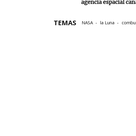
agencia espacial ca
TEMAS
NASA
la Luna
combus