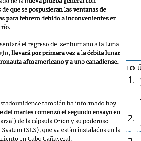
ado de la n
ueva prueba general con
 de que se pospusieran las ventanas de
s para febrero debido a inconvenientes en
río.
sentará el regreso del ser humano a la Luna
glo
, llevará por primera vez a la órbita lunar
tronauta afroamericano y a uno canadiense.
LO 
1
 estadounidense también ha informado hoy
he del martes comenzó el segundo ensayo en
2
rsal) de la cápsula Orion y su poderoso
System (SLS), que ya están instalados en la
miento en Cabo Cañaveral.