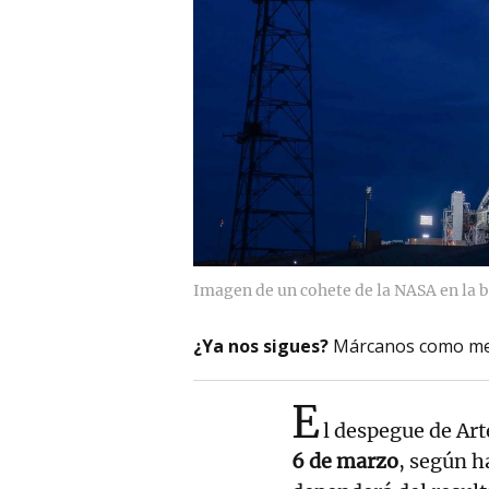
Imagen de un cohete de la NASA en la 
¿Ya nos sigues?
Márcanos como me
E
l despegue de Art
6 de marzo
, según h