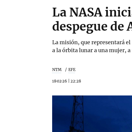
La NASA inici
despegue de A
La misión, que representará el
a la órbita lunar a una mujer,
NTM
EFE
18·02·26
|
22:28