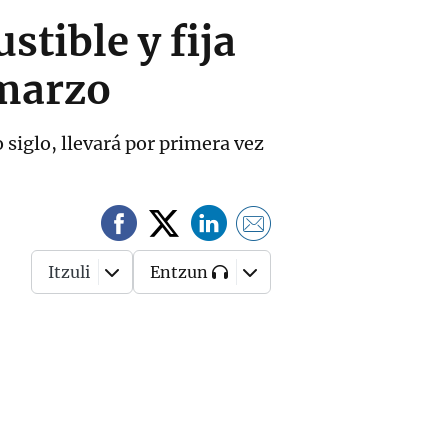
tible y fija
 marzo
 siglo, llevará por primera vez
Itzuli
Entzun