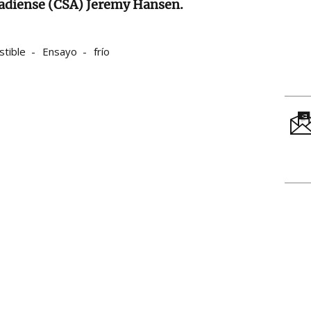
nadiense (CSA) Jeremy Hansen.
tible
Ensayo
frío