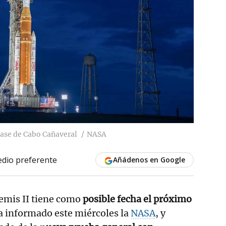
base de Cabo Cañaveral
NASA
dio preferente
Añádenos en Google
emis II tiene como
posible fecha el próximo
a informado este miércoles la
NASA
, y