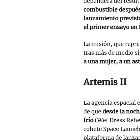
dependerá del result
combustible después
lanzamiento prevista
el primer ensayo en f
La misión, que repre
tras más de medio si
a una mujer, a un as
Artemis II
La agencia espacial
de que
desde la noc
frío
(Wet Dress Rehea
cohete Space Launch 
plataforma de lanza