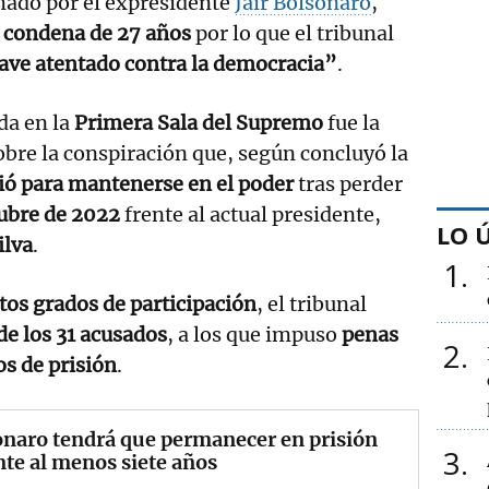
ado por el expresidente
Jair Bolsonaro
,
 condena de 27 años
por lo que el tribunal
ave atentado contra la democracia”
.
da en la
Primera Sala del Supremo
fue la
bre la conspiración que, según concluyó la
ió para mantenerse en el poder
tras perder
ubre de 2022
frente al actual presidente,
LO 
ilva
.
1
ntos grados de participación
, el tribunal
de los 31 acusados
, a los que impuso
penas
2
os de prisión
.
naro tendrá que permanecer en prisión
3
te al menos siete años