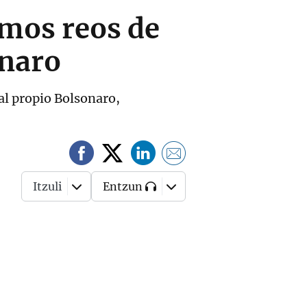
imos reos de
onaro
al propio Bolsonaro,
Itzuli
Entzun