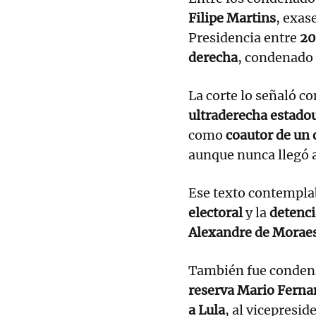
Filipe Martins
, exas
Presidencia entre
20
derecha
, condenado
La corte lo señaló 
ultraderecha estado
como
coautor de un 
aunque nunca llegó a
Ese texto contempl
electoral
y la
detenci
Alexandre de Morae
También fue conden
reserva Mario Ferna
a Lula
, al vicepresid