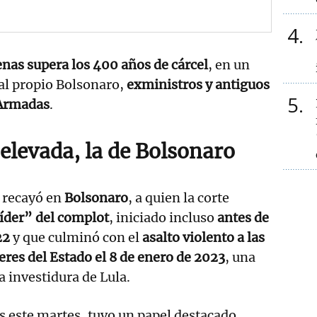
4
nas supera los 400 años de cárcel
, en un
al propio Bolsonaro,
exministros y antiguos
5
 Armadas
.
elevada, la de Bolsonaro
recayó en
Bolsonaro
, a quien la corte
íder” del complot
, iniciado incluso
antes de
22
y que culminó con el
asalto violento a las
eres del Estado el 8 de enero de 2023
, una
 investidura de Lula.
 este martes, tuvo un papel destacado