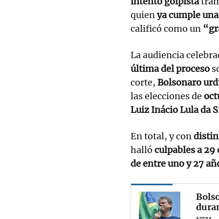
intento golpista
tram
quien
ya cumple una
calificó como un
“gr
La audiencia celebra
última del proceso
so
corte,
Bolsonaro urd
las elecciones de
oct
Luiz Inácio Lula da S
En total, y con
disti
halló
culpables a 29 
de entre uno y 27 añ
Bolso
duran