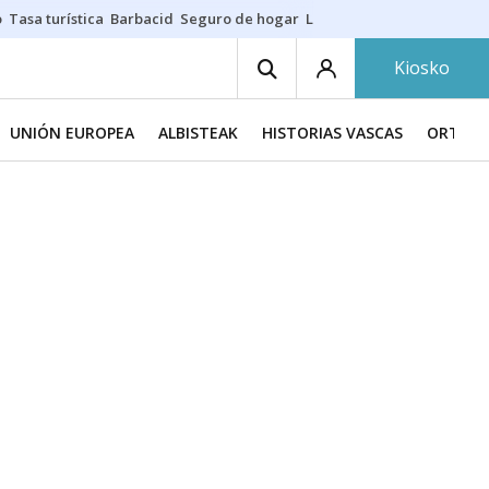
o
Tasa turística
Barbacid
Seguro de hogar
Lío Athletic-Osasuna
Mast
Kiosko
UNIÓN EUROPEA
ALBISTEAK
HISTORIAS VASCAS
ORTZAD