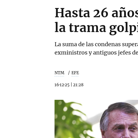
Hasta 26 años
la trama golp
La suma de las condenas supera
exministros y antiguos jefes d
NTM
EFE
16·12·25
|
21:28