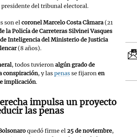
 presidente del tribunal electoral.
s son el
coronel Marcelo Costa Câmara
(21
de la Policía de Carreteras Silvinei Vasques
 de Inteligencia del Ministerio de Justicia
Alencar
(8 años).
neral
, todos tuvieron
algún grado de
a conspiración
, y las
penas
se fijaron
en
de implicación
.
derecha impulsa un
proyecto
educir las penas
 Bolsonaro
quedó firme el
25 de noviembre
,