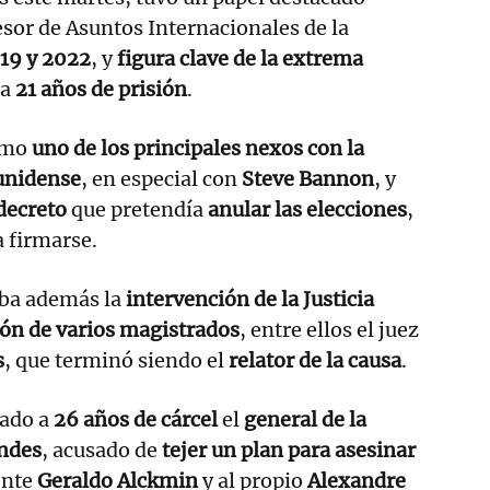
esor de Asuntos Internacionales de la
19 y 2022
, y
figura clave de la extrema
 a
21 años de prisión
.
como
uno de los principales nexos con la
unidense
, en especial con
Steve Bannon
, y
decreto
que pretendía
anular las elecciones
,
 firmarse.
aba además la
intervención de la Justicia
ón de varios magistrados
, entre ellos el juez
s
, que terminó siendo el
relator de la causa
.
ado a
26 años de cárcel
el
general de la
ndes
, acusado de
tejer un plan para asesinar
ente
Geraldo Alckmin
y al propio
Alexandre